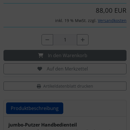
Personalisierte Produkte
88,00 EUR
Schlüsselanhänger
inkl. 19 % MwSt. zzgl.
Versandkosten
Schmuck
Taschen
In den Warenkorb
Thermikhüte
Auf den Merkzettel
3D Reliefkarten
Artikeldatenblatt drucken
Produktbeschreibung
Produktbeschreibung
jumbo-Putzer Handbedienteil