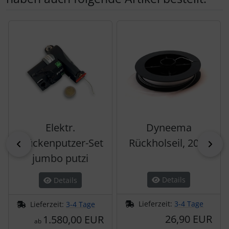
Es folgt ein Produktslider - navigieren Sie mit der Tab-Tas
Elektr.
Dyneema
Mückenputzer-Set
Rückholseil, 20m
zurück
vor
jumbo putzi
Details
Details
Lieferzeit:
3-4 Tage
Lieferzeit:
3-4 Tage
26,90 EUR
1.580,00 EUR
ab