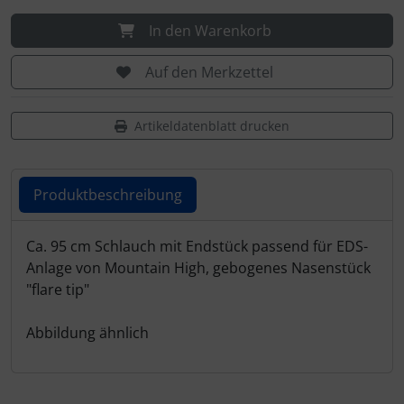
Personalisierte Produkte
In den Warenkorb
Schlüsselanhänger
Auf den Merkzettel
Schmuck
Artikeldatenblatt drucken
Taschen
Thermikhüte
Produktbeschreibung
3D Reliefkarten
Produktbeschreibung
Ca. 95 cm Schlauch mit Endstück passend für EDS-
Anlage von Mountain High, gebogenes Nasenstück
"flare tip"
Abbildung ähnlich