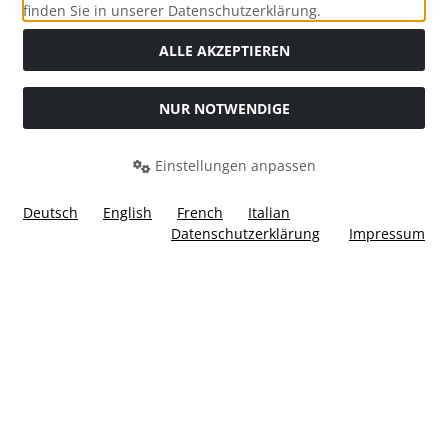
Social Media
finden Sie in unserer Datenschutzerklärung.
ALLE AKZEPTIEREN
NUR NOTWENDIGE
Widerrufsformular
Einstellungen anpassen
Deutsch
English
French
Italian
Datenschutzerklärung
Impressum
Alle Preise inkl. gesetzl. MwSt. zzgl.
Versandkosten
. Die
durchgestrichenen Preise entsprechen dem bisherigen Preis
bei Ülis Segelflugbedarf GmbH.
Ülis Segelflugbedarf GmbH © 2026 | Template © 2026 by Karl
i
alla eCommerce Shopsoftware © 2006 -2026