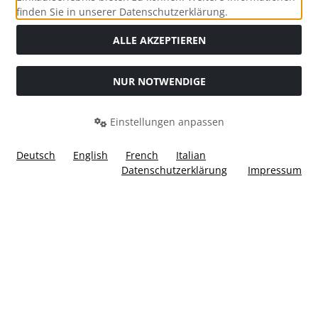
Social Media
finden Sie in unserer Datenschutzerklärung.
ALLE AKZEPTIEREN
NUR NOTWENDIGE
Widerrufsformular
Einstellungen anpassen
Deutsch
English
French
Italian
Datenschutzerklärung
Impressum
Alle Preise inkl. gesetzl. MwSt. zzgl.
Versandkosten
. Die
durchgestrichenen Preise entsprechen dem bisherigen Preis
bei Ülis Segelflugbedarf GmbH.
Ülis Segelflugbedarf GmbH © 2026 | Template © 2026 by Karl
i
alla eCommerce Shopsoftware © 2006 -2026