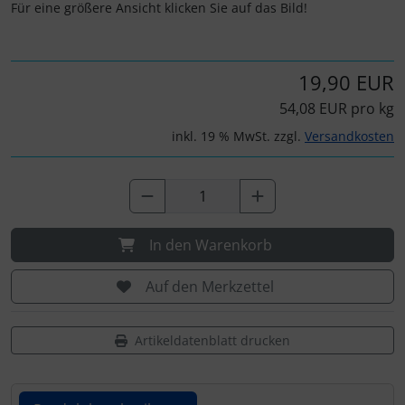
Personalisierte Produkte
Für eine größere Ansicht klicken Sie auf das Bild!
Schlüsselanhänger
19,90 EUR
Schmuck
54,08 EUR pro kg
inkl. 19 % MwSt. zzgl.
Versandkosten
Taschen
Thermikhüte
3D Reliefkarten
In den Warenkorb
Auf den Merkzettel
Artikeldatenblatt drucken