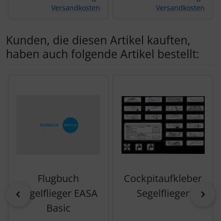
Versandkosten
Versandkosten
Kunden, die diesen Artikel kauften,
haben auch folgende Artikel bestellt:
Es folgt ein Produktslider - navigieren Sie mit der Tab-Tas
Flugbuch
Cockpitaufkleber
Segelflieger EASA
Segelflieger
zurück
vor
Basic