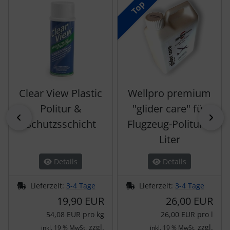
Top
Clear View Plastic
Wellpro premium
Politur &
"glider care" für
zurück
vor
Schutzsschicht
Flugzeug-Politur 1
Liter
Details
Details
Lieferzeit:
3-4 Tage
Lieferzeit:
3-4 Tage
19,90 EUR
26,00 EUR
54,08 EUR pro kg
26,00 EUR pro l
zzgl.
zzgl.
inkl. 19 % MwSt.
inkl. 19 % MwSt.