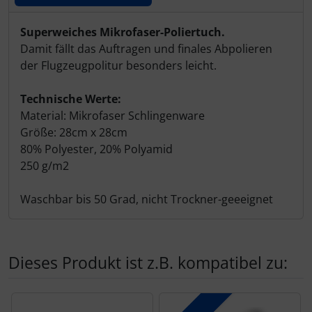
Produktbeschreibung
Superweiches Mikrofaser-Poliertuch.
Damit fällt das Auftragen und finales Abpolieren
der Flugzeugpolitur besonders leicht.
Technische Werte:
Material: Mikrofaser Schlingenware
Größe: 28cm x 28cm
80% Polyester, 20% Polyamid
250 g/m2
Waschbar bis 50 Grad, nicht Trockner-geeeignet
Dieses Produkt ist z.B. kompatibel zu:
Es folgt ein Produktslider - navigieren Sie mit der Tab-Tas