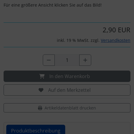
Personalisierte Produkte
Für eine größere Ansicht klicken Sie auf das Bild!
Schlüsselanhänger
2,90 EUR
Schmuck
inkl. 19 % MwSt. zzgl.
Versandkosten
Taschen
Thermikhüte
In den Warenkorb
3D Reliefkarten
Auf den Merkzettel
Artikeldatenblatt drucken
Produktbeschreibung