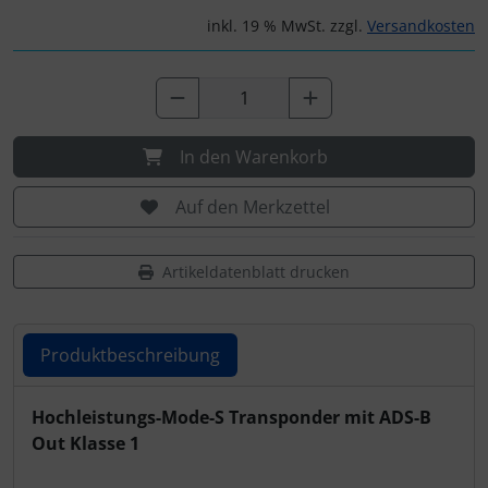
Personalisierte Produkte
inkl. 19 % MwSt. zzgl.
Versandkosten
Schlüsselanhänger
Schmuck
In den Warenkorb
Taschen
Auf den Merkzettel
Thermikhüte
Artikeldatenblatt drucken
3D Reliefkarten
Produktbeschreibung
Produktbeschreibung
Hochleistungs-
Mode-S Transponder mit ADS-B
Out Klasse 1