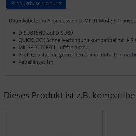
Personalisierte Produkte
Produktbeschreibung
Schlüsselanhänger
Produktbeschreibung
Datenkabel zum Anschluss eines VT-01 Mode-S Transpon
Schmuck
D-SUB15HD auf D-SUB9
QUICKLOCK Schnellverbindung kompatibel mit AIR 
MIL SPEC TEFZEL Luftfahrtkabel
Taschen
Profi-Qualität mit gedrehten Crimpkontakten, nacht
Kabellänge: 1m
Thermikhüte
3D Reliefkarten
Dieses Produkt ist z.B. kompatibel
Es folgt ein Produktslider - navigieren Sie mit der Tab-Tas