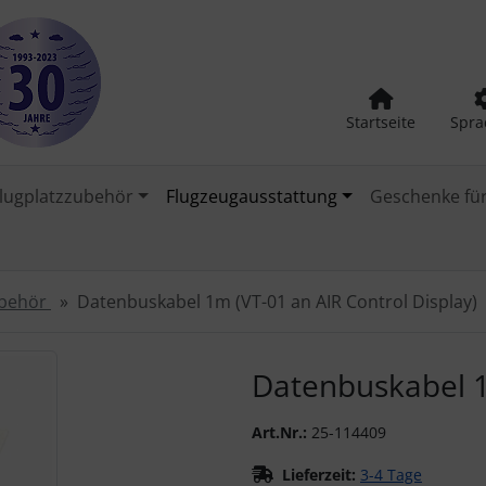
Startseite
Spra
lugplatzzubehör
Flugzeugausstattung
Geschenke für
behör
Datenbuskabel 1m (VT-01 an AIR Control Display)
urück-" und "Vor-Button" nutzen, um zwischen den Bildern zu
Datenbuskabel 1
Art.Nr.:
25-114409
Lieferzeit:
3-4 Tage