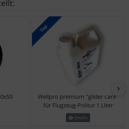
llt:
Top
vor
00x50
Wellpro premium "glider care"
für Flugzeug-Politur 1 Liter
Details