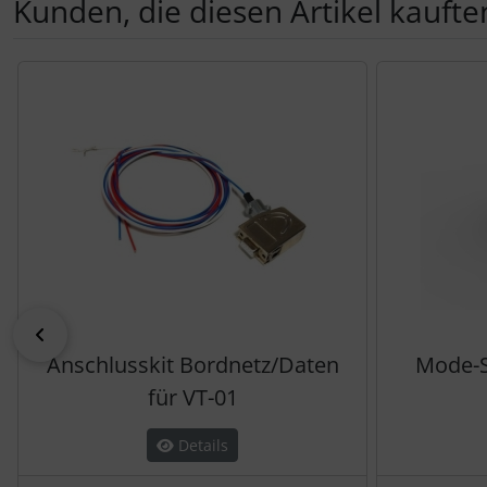
Kunden, die diesen Artikel kauften
Es folgt ein Produktslider - navigieren Sie mit der Tab-Tas
zurück
Anschlusskit Bordnetz/Daten
Mode-S
für VT-01
Details