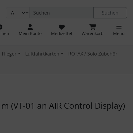
Suchen
chen
Mein Konto
Merkzettel
Warenkorb
Menü
 Flieger
Luftfahrtkarten
ROTAX / Solo Zubehör
 navigieren. Zum Vergrößern klicken Sie auf das Bild.
m (VT-01 an AIR Control Display)