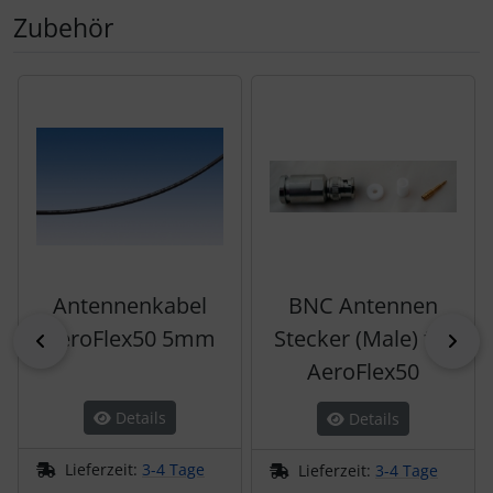
Zubehör
Es folgt ein Produktslider - navigieren Sie mit der Tab-Tas
Antennenkabel
BNC Antennen
AeroFlex50 5mm
Stecker (Male) für
zurück
vor
AeroFlex50
Details
Details
Lieferzeit:
3-4 Tage
Lieferzeit:
3-4 Tage