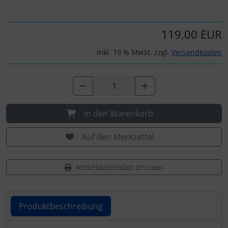
Personalisierte Produkte
Schlüsselanhänger
119,00 EUR
inkl. 19 % MwSt. zzgl.
Versandkosten
Schmuck
Taschen
Thermikhüte
In den Warenkorb
3D Reliefkarten
Auf den Merkzettel
Artikeldatenblatt drucken
Produktbeschreibung