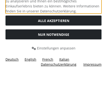
zu analysieren und Ihnen ein bestmögliches
Einkaufserlebnis bieten zu können. Weitere Informationen
Social Media
finden Sie in unserer Datenschutzerklärung.
ALLE AKZEPTIEREN
NUR NOTWENDIGE
Widerrufsformular
Einstellungen anpassen
Deutsch
English
French
Italian
Datenschutzerklärung
Impressum
Alle Preise inkl. gesetzl. MwSt. zzgl.
Versandkosten
. Die
durchgestrichenen Preise entsprechen dem bisherigen Preis
bei Ülis Segelflugbedarf GmbH.
Ülis Segelflugbedarf GmbH © 2026 | Template © 2026 by Karl
i
alla eCommerce Shopsoftware © 2006 -2026