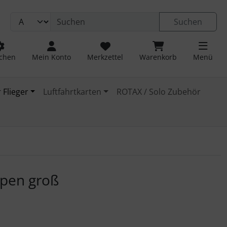
Suchen
chen
Mein Konto
Merkzettel
Warenkorb
Menü
 Flieger
Luftfahrtkarten
ROTAX / Solo Zubehör
 navigieren. Zum Vergrößern klicken Sie auf das Bild.
lpen groß