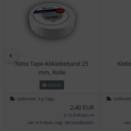
Schutztaschen Interieur
Tapes und Tuning
Transponder
Warn- und Schutzfolien
zurück
Nitto Tape Abklebeband 25
Klebs
Sonstiges
mm, Rolle
Details
Lieferzeit:
3-4 Tage
Lieferzei
2,40 EUR
0,12 EUR pro m
zzgl.
Versandkosten
inkl. 19 % MwSt.
inkl