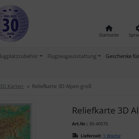
Startseite
Spra
lugplatzzubehör
Flugzeugausstattung
Geschenke für
3D Karten
Reliefkarte 3D Alpen groß
urück-" und "Vor-Button" nutzen, um zwischen den Bildern zu
Reliefkarte 3D A
Art.Nr.:
30-40570
Lieferzeit:
1 Woche