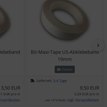
vor
lebeband
Bö-Maxi-Tape US-Abklebeband
19mm
Details
Lieferzeit:
3-4 Tage
13,50 EUR
9,50 EUR
41 EUR pro m
0,29 EUR pro m
ersandkosten
zzgl.
Versandkosten
inkl. 19 % MwSt.