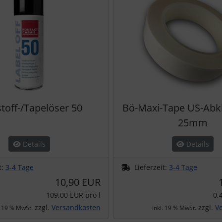
toff-/Tapelöser 50
Bö-Maxi-Tape US-Abk
25mm
Details
Details
t:
3-4 Tage
Lieferzeit:
3-4 Tage
10,90 EUR
109,00 EUR pro l
0,
zzgl.
Versandkosten
zzgl.
V
. 19 % MwSt.
inkl. 19 % MwSt.