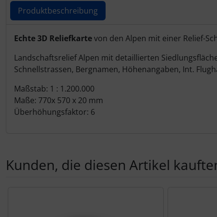
IMPACTFOAM
Produktbeschreibung
Instrumente
Produktbeschreibung
Echte 3D Reliefkarte
von den Alpen mit einer Relief-
Mückenputzer
Landschaftsrelief Alpen mit detaillierten Siedlungsfl
Schnellstrassen, Bergnamen, Höhenangaben, Int. Flugh
Navigation
Maßstab: 1 : 1.200.000
Maße: 770x 570 x 20 mm
Reifen, Schläuche und Co.
Überhöhungsfaktor: 6
Sauerstoff, Gas und Feuer
Schläuche, Verbinder....
Kunden, die diesen Artikel kauften
Schrauben, Muttern & Co.
Es folgt ein Produktslider - navigieren Sie mit der Tab-Tas
Schutz und Pflege