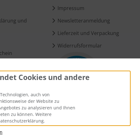
Impressum
lärung und
Newsletteranmeldung
Lieferzeit und Verpackung
Widerrufsformular
chein
ndet Cookies und andere
ungen
Technologien, auch von
unktionsweise der Website zu
Angebotes zu analysieren und Ihnen
ieten zu können. Weitere
Datenschutzerklärung.
an
andkosten
. Die durchgestrichenen Preise entsprechen dem bisheri