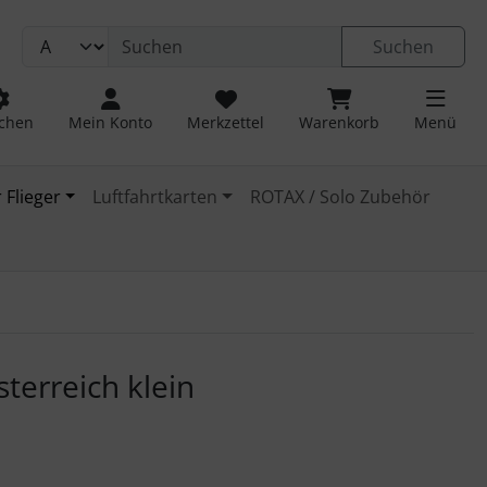
Suchen
chen
Mein Konto
Merkzettel
Warenkorb
Menü
 Flieger
Luftfahrtkarten
ROTAX / Solo Zubehör
 navigieren. Zum Vergrößern klicken Sie auf das Bild.
sterreich klein