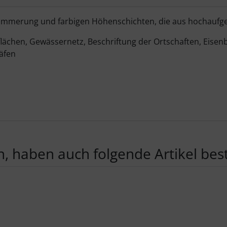
schummerung und farbigen Höhenschichten, die aus hochaufg
ngsflächen, Gewässernetz, Beschriftung der Ortschaften, Ei
äfen
, haben auch folgende Artikel beste
te zu den einzelnen Artikeln.