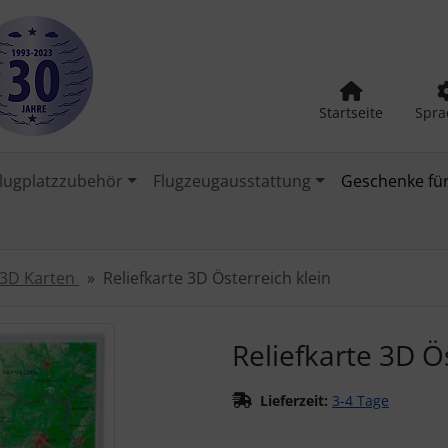
Startseite
Spra
lugplatzzubehör
Flugzeugausstattung
Geschenke für
3D Karten
Reliefkarte 3D Österreich klein
urück-" und "Vor-Button" nutzen, um zwischen den Bildern zu
Reliefkarte 3D Ö
Lieferzeit:
3-4 Tage