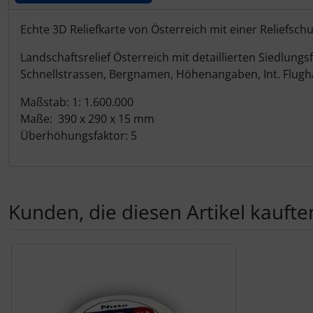
IMPACTFOAM
Produktbeschreibung
Echte 3D Reliefkarte von Österreich mit einer Relief
Instrumente
Landschaftsrelief Österreich mit detaillierten Siedlu
Mückenputzer
Schnellstrassen, Bergnamen, Höhenangaben, Int. Flugh
Maßstab: 1: 1.600.000
Navigation
Maße: 390 x 290 x 15 mm
Überhöhungsfaktor: 5
Reifen, Schläuche und Co.
Sauerstoff, Gas und Feuer
Kunden, die diesen Artikel kauften
Schläuche, Verbinder....
Es folgt ein Produktslider - navigieren Sie mit der Tab-Tas
Schrauben, Muttern & Co.
Schutz und Pflege