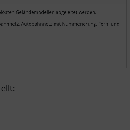
elösten Geländemodellen abgeleitet werden.
senbahnnetz, Autobahnnetz mit Nummerierung, Fern- und
llt: