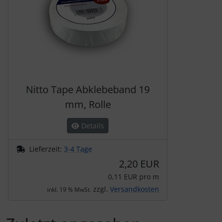
Schutztaschen Interieur
Tapes und Tuning
Transponder
Warn- und Schutzfolien
Nitto Tape Abklebeband 19
mm, Rolle
Sonstiges
Details
Lieferzeit:
3-4 Tage
2,20 EUR
0,11 EUR pro m
zzgl.
Versandkosten
inkl. 19 % MwSt.