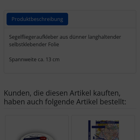
Schutztaschen Interieur
Produktbeschreibung
Tapes und Tuning
Produktbeschreibung
Transponder
Segelfliegeraufkleber aus dünner langhaltender
selbstklebender Folie
Warn- und Schutzfolien
Spannweite ca. 13 cm
Sonstiges
Kunden, die diesen Artikel kauften,
haben auch folgende Artikel bestellt:
Es folgt ein Produktslider - navigieren Sie mit der Tab-Tas