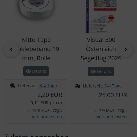
Nitto Tape
Visual 500
Abklebeband 19
Österreich
zurück
vor
mm, Rolle
Segelflug 2026
Details
Details
Lieferzeit:
3-4 Tage
Lieferzeit:
3-4 Tage
2,20 EUR
25,00 EUR
0,11 EUR pro m
zzgl.
zzgl.
inkl. 19 % MwSt.
inkl. 7 % MwSt.
Versandkosten
Versandkosten
Zuletzt angesehen