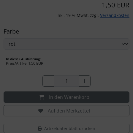
IMPACTFOAM
1,50 EUR
inkl. 19 % MwSt. zzgl.
Versandkosten
Instrumente
Farbe
Mückenputzer
Navigation
In dieser Ausführung:
Reifen, Schläuche und Co.
Preis/Artikel
1,50 EUR
Sauerstoff, Gas und Feuer
Schläuche, Verbinder....
In den Warenkorb
Schrauben, Muttern & Co.
Auf den Merkzettel
Schutz und Pflege
Artikeldatenblatt drucken