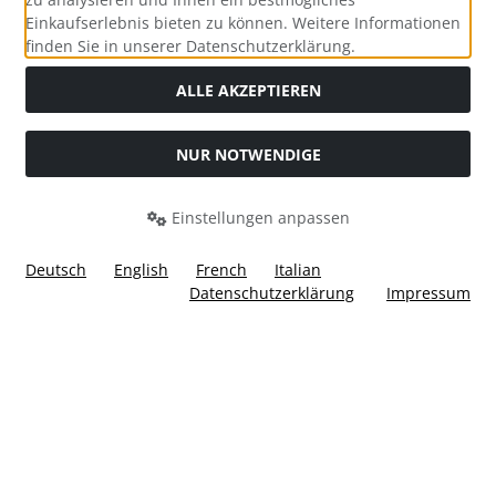
Einkaufserlebnis bieten zu können. Weitere Informationen
Social Media
finden Sie in unserer Datenschutzerklärung.
ALLE AKZEPTIEREN
NUR NOTWENDIGE
Widerrufsformular
Einstellungen anpassen
Deutsch
English
French
Italian
Datenschutzerklärung
Impressum
Alle Preise inkl. gesetzl. MwSt. zzgl.
Versandkosten
. Die
durchgestrichenen Preise entsprechen dem bisherigen Preis
bei Ülis Segelflugbedarf GmbH.
Ülis Segelflugbedarf GmbH © 2026 | Template © 2026 by Karl
i
alla eCommerce Shopsoftware © 2006 -2026