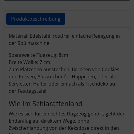
Schutztaschen Interieur
Produktbeschreibung
Tapes und Tuning
Produktbeschreibung
Transponder
Material: Edelstahl, rostfrei, einfache Reinigung in
der Spülmaschine
Warn- und Schutzfolien
Spannweite Flugzeug: 8cm
Breite Wolke: 7 cm
Sonstiges
Zum Plätzchen ausstechen, Bereiten von Cookies
und Keksen, Ausstecher für Häppchen, oder als
Servietten-Halter oder einfach als Tischdeko auf
der Festtagstafel.
Wie im Schlaraffenland
Wie es sich für ein echtes Flugzeug gehört, geht der
Endanflug auf direktem Wege, ohne
Zwischenlandung von der Keksdose direkt in den