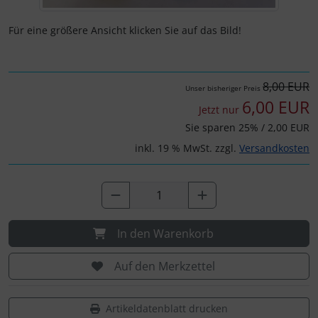
IMPACTFOAM
Für eine größere Ansicht klicken Sie auf das Bild!
Instrumente
Mückenputzer
8,00 EUR
Unser bisheriger Preis
6,00 EUR
Jetzt nur
Navigation
Sie sparen 25% / 2,00 EUR
Reifen, Schläuche und Co.
inkl. 19 % MwSt. zzgl.
Versandkosten
Sauerstoff, Gas und Feuer
Schläuche, Verbinder....
In den Warenkorb
Schrauben, Muttern & Co.
Auf den Merkzettel
Schutz und Pflege
Artikeldatenblatt drucken