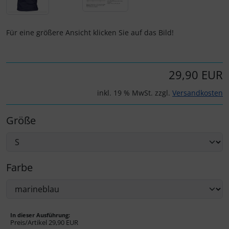
IMPACTFOAM
Instrumente
Für eine größere Ansicht klicken Sie auf das Bild!
Mückenputzer
29,90 EUR
Navigation
inkl. 19 % MwSt. zzgl.
Versandkosten
Reifen, Schläuche und Co.
Größe
Sauerstoff, Gas und Feuer
Schläuche, Verbinder....
Farbe
Schrauben, Muttern & Co.
Schutz und Pflege
In dieser Ausführung:
Preis/Artikel
29,90 EUR