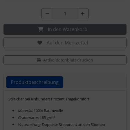
Schutztaschen Interieur
Tapes und Tuning
In den Warenkorb
Transponder
Auf den Merkzettel
Warn- und Schutzfolien
Artikeldatenblatt drucken
Sonstiges
Produktbeschreibung
Produktbeschreibung
Stilsicher bei einhundert Prozent Tragekomfort.
Material:
100% Baumwolle
Grammatur:
185 g/m²
Verarbeitung:
Doppelte Steppnaht an den Säumen