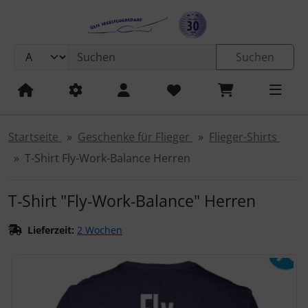
Sprungnavigation
Springe zum Inhalt
Springe zur Navigation
Suchen
Springe zum Login-Button
LX Zubehör + Ersatzteile
Hardware
Ausbildungsnachweise
Fallschirmspringer
Geräte
F-Schlepp
ACL / Blitzer / Positionsleuchten
ETSO-zugelassene Systeme mit FORM1
Motorbatterien
Düsen/Sonden
Rundkappen-Fallschirme
ACL-Blitzer für Segelflieger
Bodenstation
Air Avionics / Garrecht
Fahrtmesser
Geräte
3D Postkarten
Remove before flight
3D Karten
ICAO-Motorflugkarten Deutschland 2026
Einzelne Karten
Airmillion Editerra 2026
Visual 500 2025
3D Karten
... Gleitschirmflieger
Bücher
UL-Segelflugzeug Birdy
Entspannung
ICOM
Allgemein
Camelbak / Trinkbeutel
Springe zum Button für Einstellungen
Springe zu den allgemeinen Informationen
Flugbücher
Landebahnmarkierung
Zubehör REXON
Seilfallschirme
Akkus / Energieversorgung
Remove before flight
Flächen-Fallschirm
Geräte
Einbau-Geräte
Becker Avionics
Flugstundenerfassung
Zubehör
Geburtstagskarten
Sonstige
3D Postkarten
Mit Nachttiefflugstrecken
ICAO-Segelflugkarten 2026
Avioportolano
Visual 500 2026
3D Postkarten
Geschenkideen
... Streckenflieger
Flieger-Shirts
YAESU
Ausbildung
Süßes
Startseite
Geschenke für Flieger
Flieger-Shirts
T-Shirt Fly-Work-Balance Herren
Funksprechtraining
Bodenstation Funk
Sollbruchstellen
anemoi Windrechner
Schutztaschen Düsen
Zubehör und Wartung
Displays
Handfunkgeräte
f.u.n.k.e / Funkwerk Avionics
Höhenmesser
Grußkarten
Wandkarten
Metrische OFMA-Segelflugkarten 2025
DFS Visual 500
Handfunkgeräte
... Südfrankreich
Fliegerbrillen
Zubehör REXON
Toiletten
T-Shirt "Fly-Work-Balance" Herren
Lehrbücher
Startausrüstung
Windenschleppseil Zubehör
Aufbau und Transport
Zubehör
Zubehör
Zubehör für Funkgeräte
Mikrofone, Zubehör, Sonstiges
Horizont
Postkarten
Zusammengesetzte Karten
Weitere VFR Karten Europa
ICAO-Karten
Sonstiges
.....UL-Flugzeuge
Fliegeruhren
Lieferzeit:
2 Wochen
Lernsoftware
Windsäcke
Betrieb und Wartung
Core-Lizenzen
REXON
Kompass
Trauerkarten
Rogersdata 2026
Flugplatz-Taschenbuch
Fallschirmspringer
Flug- Bordbücher
Wenn mehr als ein Produktbild exitiert, können Sie die "Z
Sonstiges
OGN
Bezüge (Flugzeug, Haube, Hänger...)
Antennen
TQ Systems
Variometer
Weihnachtskarten
Segelflugkarten
3D Reliefkarten
... Drohnen-Steuerer
Handfunkgeräte
Startersets
Düsen / Sonden
FLARM® Überprüfung und Service
Wölbklappenanzeige
Sonstige
Kursmarker
Headsets, Kopfhörer