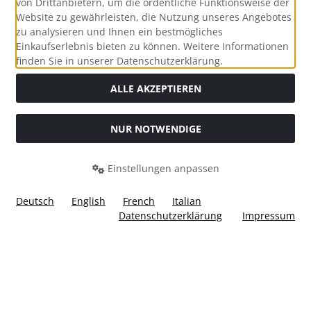
von Drittanbietern, um die ordentliche Funktionsweise der
Website zu gewährleisten, die Nutzung unseres Angebotes
zu analysieren und Ihnen ein bestmögliches
Einkaufserlebnis bieten zu können. Weitere Informationen
Social Media
finden Sie in unserer Datenschutzerklärung.
ALLE AKZEPTIEREN
NUR NOTWENDIGE
Widerrufsformular
Einstellungen anpassen
Deutsch
English
French
Italian
Datenschutzerklärung
Impressum
Alle Preise inkl. gesetzl. MwSt. zzgl.
Versandkosten
. Die
durchgestrichenen Preise entsprechen dem bisherigen Preis
bei Ülis Segelflugbedarf GmbH.