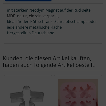
Schutztaschen Interieur
Produktbeschreibung
mit starkem Neodym Magnet auf der Rückseite
Tapes und Tuning
MDF- natur, einzeln verpackt,
Ideal für den Kühlschrank, Schreibtischlampe oder
jede andere metallische Fläche
Transponder
Hergestellt in Deutschland
Warn- und Schutzfolien
Sonstiges
Kunden, die diesen Artikel kauften,
haben auch folgende Artikel bestellt:
Es folgt ein Produktslider - navigieren Sie mit der Tab-Tas