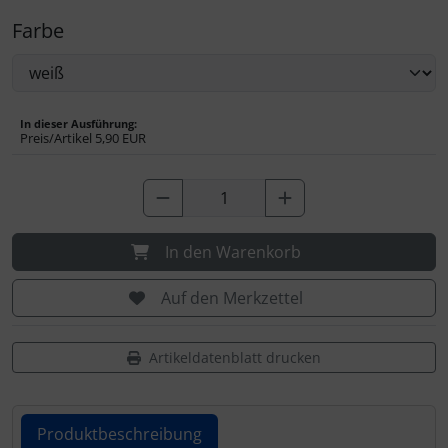
IMPACTFOAM
Farbe
Instrumente
Mückenputzer
In dieser Ausführung:
Preis/Artikel
5,90 EUR
Navigation
Reifen, Schläuche und Co.
In den Warenkorb
Sauerstoff, Gas und Feuer
Auf den Merkzettel
Schläuche, Verbinder....
Artikeldatenblatt drucken
Schrauben, Muttern & Co.
Schutz und Pflege
Produktbeschreibung