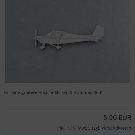
Elektrik, Kabel und Co.
Fallschirmspringer
Zubehör und Ersatzteile für Instrumente
IMPACTFOAM
ELT, Notsender
Kniebretter
Fallschirme
Literatur / Bücher
FLARM® und ADS-B
Südfrankreich-Zubehör
Flügelsporne- und -Rädchen
Thermikhüte
Funkgeräte
Ver- und Entsorgung
Für eine größere Ansicht klicken Sie auf das Bild!
Gurte
Warm und Kalt
5,90 EUR
Headsets, Kopfhörer
Sonstiges
inkl. 19 % MwSt. zzgl.
Versandkosten