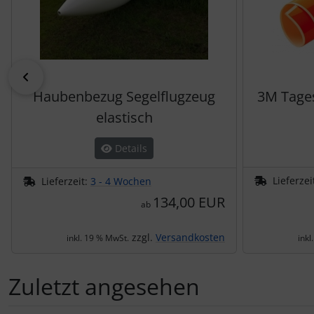
Schutztaschen Interieur
Tapes und Tuning
zurück
Transponder
Haubenbezug Segelflugzeug
3M Tages
elastisch
Warn- und Schutzfolien
Details
Sonstiges
Lieferzei
Lieferzeit:
3 - 4 Wochen
134,00 EUR
ab
zzgl.
Versandkosten
inkl. 19 % MwSt.
inkl
Zuletzt angesehen