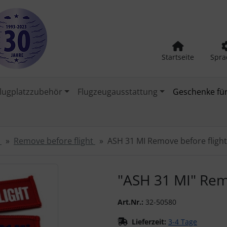
Startseite
Spra
lugplatzzubehör
Flugzeugausstattung
Geschenke für
r
Remove before flight
ASH 31 MI Remove before flight
urück-" und "Vor-Button" nutzen, um zwischen den Bildern zu
"ASH 31 MI" Rem
Art.Nr.:
32-50580
Lieferzeit:
3-4 Tage