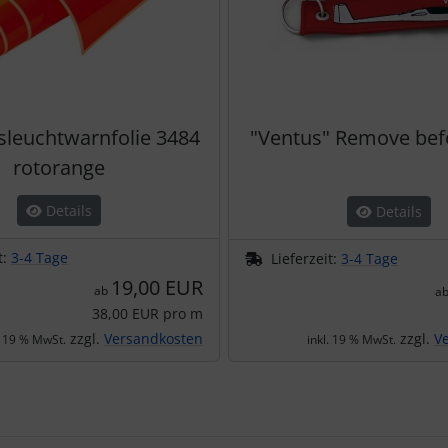
leuchtwarnfolie 3484
"Ventus" Remove befo
rotorange
Details
Details
t:
3-4 Tage
Lieferzeit:
3-4 Tage
19,00 EUR
ab
a
38,00 EUR pro m
zzgl.
Versandkosten
zzgl.
V
. 19 % MwSt.
inkl. 19 % MwSt.