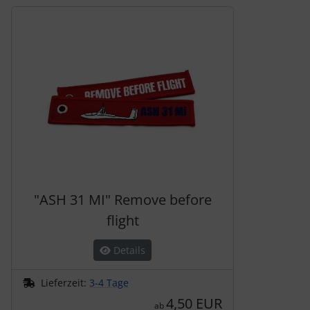
Es folgt ein Produktslider - navigieren Sie mit der Tab-Tas
"ASH 31 MI" Remove before
flight
Details
Lieferzeit:
3-4 Tage
4,50 EUR
ab