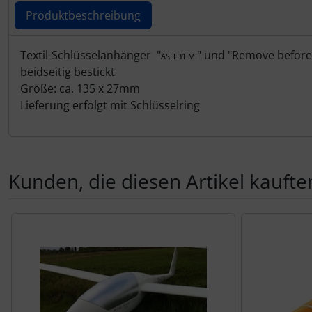
IMPACTFOAM
Produktbeschreibung
Instrumente
Produktbeschreibung
Textil-Schlüsselanhänger "
" und "Remove before 
ASH 31 MI
beidseitig bestickt
Mückenputzer
Größe: ca. 135 x 27mm
Lieferung erfolgt mit Schlüsselring
Navigation
Reifen, Schläuche und Co.
Kunden, die diesen Artikel kauften
Sauerstoff, Gas und Feuer
Schläuche, Verbinder....
Es folgt ein Produktslider - navigieren Sie mit der Tab-Tas
Schrauben, Muttern & Co.
Schutz und Pflege