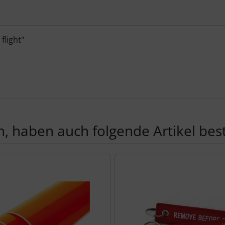
flight"
, haben auch folgende Artikel beste
te zu den einzelnen Artikeln.