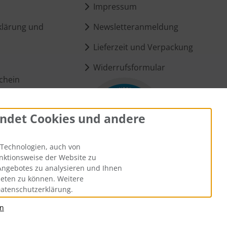
Impressum
lärung und
Newsletteranmeldung
Lieferzeit und Verpackung
Widerrufsformular
chein
ndet Cookies und andere
ungen
Technologien, auch von
unktionsweise der Website zu
Angebotes zu analysieren und Ihnen
ieten zu können. Weitere
Datenschutzerklärung.
an
andkosten
. Die durchgestrichenen Preise entsprechen dem bisheri