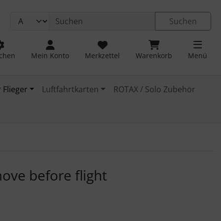
Suchen
chen
Mein Konto
Merkzettel
Warenkorb
Menü
 Flieger
Luftfahrtkarten
ROTAX / Solo Zubehör
 navigieren. Zum Vergrößern klicken Sie auf das Bild.
ove before flight