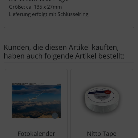
Schutztaschen Interieur
Größe: ca. 135 x 27mm
Lieferung erfolgt mit Schlüsselring
Tapes und Tuning
Transponder
Kunden, die diesen Artikel kauften,
Warn- und Schutzfolien
haben auch folgende Artikel bestellt:
Sonstiges
Es folgt ein Produktslider - navigieren Sie mit der Tab-Tas
Fotokalender
Nitto Tape