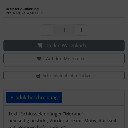
IMPACTFOAM
In dieser Ausführung:
Preis/Artikel
4,50 EUR
Instrumente
Mückenputzer
Navigation
In den Warenkorb
Auf den Merkzettel
Reifen, Schläuche und Co.
Sauerstoff, Gas und Feuer
Artikeldatenblatt drucken
Schläuche, Verbinder....
Produktbeschreibung
Schrauben, Muttern & Co.
Produktbeschreibung
Textil-Schlüsselanhänger "Morane"
Schutz und Pflege
beidseitig bestickt, Vorderseite mit Motiv, Rückseit
mit "Remove before Flight"