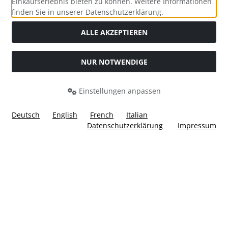
Einkaufserlebnis bieten zu können. Weitere Informationen
Social Media
finden Sie in unserer Datenschutzerklärung.
ALLE AKZEPTIEREN
NUR NOTWENDIGE
Widerrufsformular
Einstellungen anpassen
Deutsch
English
French
Italian
Datenschutzerklärung
Impressum
Alle Preise inkl. gesetzl. MwSt. zzgl.
Versandkosten
. Die
durchgestrichenen Preise entsprechen dem bisherigen Preis
bei Ülis Segelflugbedarf GmbH.
Ülis Segelflugbedarf GmbH © 2026 | Template © 2026 by Karl
i
alla eCommerce Shopsoftware © 2006 -2026