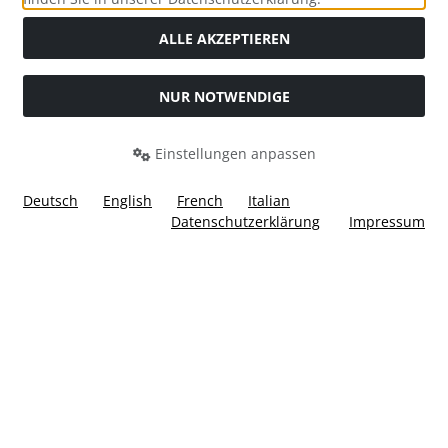
ALLE AKZEPTIEREN
NUR NOTWENDIGE
Widerrufsformular
Einstellungen anpassen
Deutsch
English
French
Italian
Datenschutzerklärung
Impressum
Alle Preise inkl. gesetzl. MwSt. zzgl.
Versandkosten
. Die
durchgestrichenen Preise entsprechen dem bisherigen Preis
bei Ülis Segelflugbedarf GmbH.
Ülis Segelflugbedarf GmbH © 2026 | Template © 2026 by Karl
i
alla eCommerce Shopsoftware © 2006 -2026