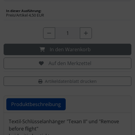
IMPACTFOAM
In dieser Ausführung:
Preis/Artikel
4,50 EUR
Instrumente
Mückenputzer
Navigation
In den Warenkorb
Reifen, Schläuche und Co.
Auf den Merkzettel
Sauerstoff, Gas und Feuer
Artikeldatenblatt drucken
Schläuche, Verbinder....
Produktbeschreibung
Schrauben, Muttern & Co.
Produktbeschreibung
Textil-Schlüsselanhänger "Texan II" und "Remove
Schutz und Pflege
before flight"