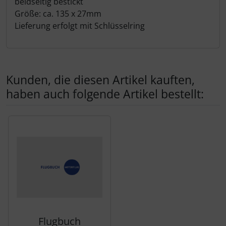
beidseitig bestickt
Schutztaschen Interieur
Größe: ca. 135 x 27mm
Lieferung erfolgt mit Schlüsselring
Tapes und Tuning
Transponder
Kunden, die diesen Artikel kauften,
Warn- und Schutzfolien
haben auch folgende Artikel bestellt:
Sonstiges
Es folgt ein Produktslider - navigieren Sie mit der Tab-Tas
Flugbuch