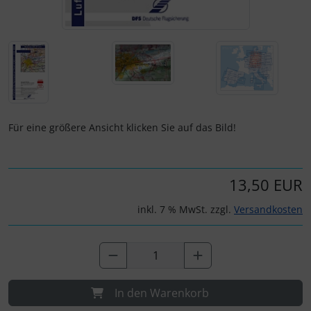
IMPACTFOAM
Personalisierte Produkte
Instrumente
Schlüsselanhänger
Mückenputzer
Schmuck
Navigation
Taschen
Für eine größere Ansicht klicken Sie auf das Bild!
Reifen, Schläuche und Co.
Thermikhüte
Sauerstoff, Gas und Feuer
3D Reliefkarten
13,50 EUR
inkl. 7 % MwSt. zzgl.
Versandkosten
Schläuche, Verbinder....
Schrauben, Muttern & Co.
Schutz und Pflege
In den Warenkorb