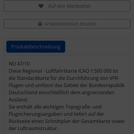
Schutztaschen Interieur
Auf den Merkzettel
Tapes und Tuning
Artikeldatenblatt drucken
Transponder
Produktbeschreibung
Warn- und Schutzfolien
Produktbeschreibung
NO 47/10
Sonstiges
Diese Regional - Luftfahrtkarte ICAO 1:500 000 ist
die Standardkarte für die Durchführung von VFR-
Flügen und umfasst das Gebiet der Bundesrepublik
Deutschland einschließlich dem angrenzenden
Ausland.
Sie enthält alle wichtigen Topografie- und
Flugsicherungsangaben und liefert auf der
Rückseite einen Schnittplan der Gesamtkarte sowie
der Luftraumstruktur.