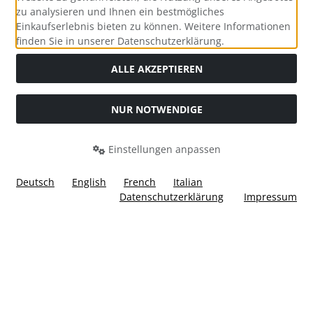
zu analysieren und Ihnen ein bestmögliches
Einkaufserlebnis bieten zu können. Weitere Informationen
Social Media
finden Sie in unserer Datenschutzerklärung.
ALLE AKZEPTIEREN
NUR NOTWENDIGE
Widerrufsformular
Einstellungen anpassen
Deutsch
English
French
Italian
Datenschutzerklärung
Impressum
Alle Preise inkl. gesetzl. MwSt. zzgl.
Versandkosten
. Die
durchgestrichenen Preise entsprechen dem bisherigen Preis
bei Ülis Segelflugbedarf GmbH.
Ülis Segelflugbedarf GmbH © 2026 | Template © 2026 by Karl