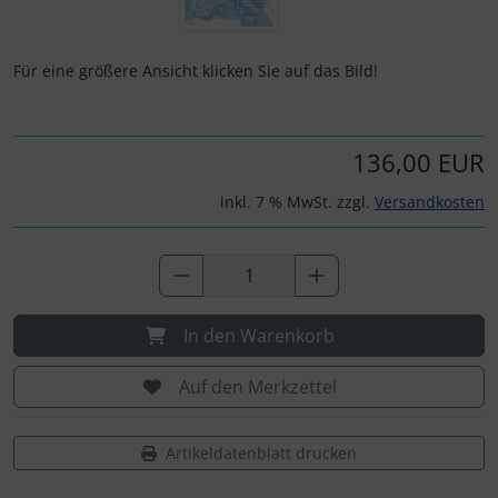
IMPACTFOAM
Personalisierte Produkte
Instrumente
Schlüsselanhänger
Für eine größere Ansicht klicken Sie auf das Bild!
Mückenputzer
Schmuck
136,00 EUR
Navigation
Taschen
inkl. 7 % MwSt. zzgl.
Versandkosten
Reifen, Schläuche und Co.
Thermikhüte
Sauerstoff, Gas und Feuer
3D Reliefkarten
In den Warenkorb
Schläuche, Verbinder....
Auf den Merkzettel
Schrauben, Muttern & Co.
Artikeldatenblatt drucken
Schutz und Pflege