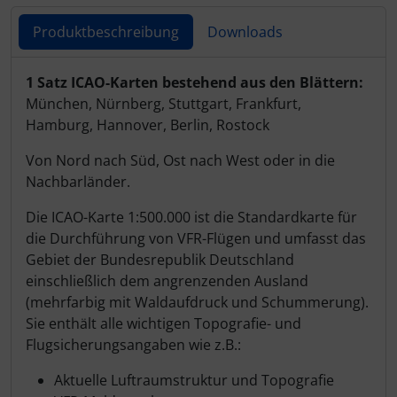
Schutztaschen Interieur
Produktbeschreibung
Downloads
Tapes und Tuning
Produktbeschreibung
1 Satz ICAO-Karten bestehend aus den Blättern:
München, Nürnberg, Stuttgart, Frankfurt,
Transponder
Hamburg, Hannover, Berlin, Rostock
Warn- und Schutzfolien
Von Nord nach Süd, Ost nach West oder in die
Nachbarländer.
Sonstiges
Die ICAO-Karte 1:500.000 ist die Standardkarte für
die Durchführung von VFR-Flügen und umfasst das
Gebiet der Bundesrepublik Deutschland
einschließlich dem angrenzenden Ausland
(mehrfarbig mit Waldaufdruck und Schummerung).
Sie enthält alle wichtigen Topografie- und
Flugsicherungsangaben wie z.B.:
Aktuelle Luftraumstruktur und Topografie