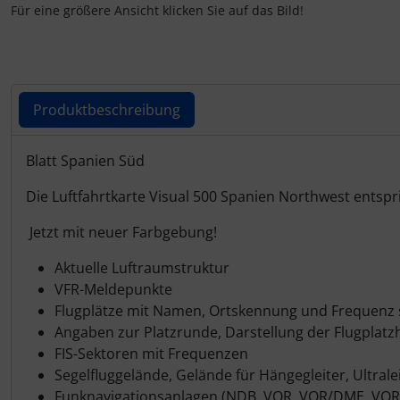
IMPACTFOAM
Personalisierte Produkte
Für eine größere Ansicht klicken Sie auf das Bild!
Instrumente
Schlüsselanhänger
Mückenputzer
Schmuck
Produktbeschreibung
Navigation
Taschen
Produktbeschreibung
Blatt Spanien Süd
Reifen, Schläuche und Co.
Thermikhüte
Die Luftfahrtkarte Visual 500 Spanien Northwest entspri
Sauerstoff, Gas und Feuer
3D Reliefkarten
Jetzt mit neuer Farbgebung!
Aktuelle Luftraumstruktur
Schläuche, Verbinder....
VFR-Meldepunkte
Flugplätze mit Namen, Ortskennung und Frequenz s
Schrauben, Muttern & Co.
Angaben zur Platzrunde, Darstellung der Flugplat
FIS-Sektoren mit Frequenzen
Schutz und Pflege
Segelfluggelände, Gelände für Hängegleiter, Ultral
Funknavigationsanlagen (NDB, VOR, VOR/DME, VO