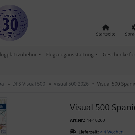
Startseite
Spra
lugplatzzubehör
Flugzeugausstattung
Geschenke für
opa
DFS Visual 500
Visual 500 2026
Visual 500 Span
urück-" und "Vor-Button" nutzen, um zwischen den Bildern zu
Visual 500 Span
Art.Nr.:
44-10260
Lieferzeit:
> 4 Wochen