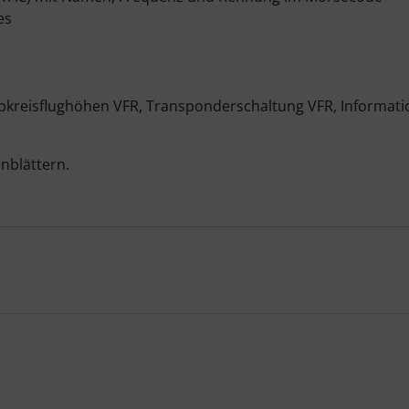
es
kreisflughöhen VFR, Transponderschaltung VFR, Informati
enblättern.
te zu den einzelnen Artikeln.