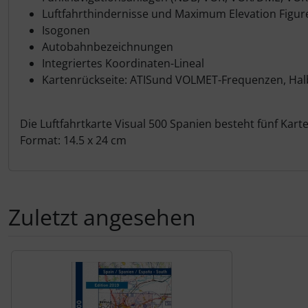
Schutztaschen Interieur
Luftfahrthindernisse und Maximum Elevation Figur
Isogonen
Tapes und Tuning
Autobahnbezeichnungen
Integriertes Koordinaten-Lineal
Kartenrückseite: ATISund VOLMET-Frequenzen, Halb
Transponder
Warn- und Schutzfolien
Die Luftfahrtkarte Visual 500 Spanien besteht fünf Kart
Format: 14.5 x 24 cm
Sonstiges
Zuletzt angesehen
Es folgt ein Produktslider - navigieren Sie mit der Tab-Tas