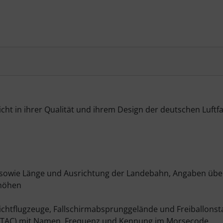
cht in ihrer Qualität und ihrem Design der deutschen Luftfa
owie Länge und Ausrichtung der Landebahn, Angaben über 
zhöhen
eichtflugzeuge, Fallschirmabsprunggelände und Freiballonst
RTAC) mit Namen, Frequenz und Kennung im Morsecode