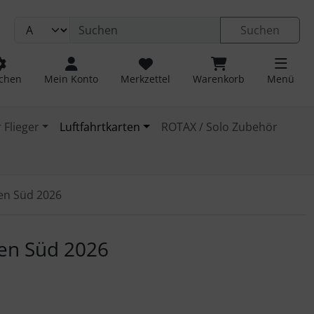
Suchen
chen
Mein Konto
Merkzettel
Warenkorb
Menü
 Flieger
Luftfahrtkarten
ROTAX / Solo Zubehör
ien Süd 2026
 navigieren. Zum Vergrößern klicken Sie auf das Bild.
ien Süd 2026