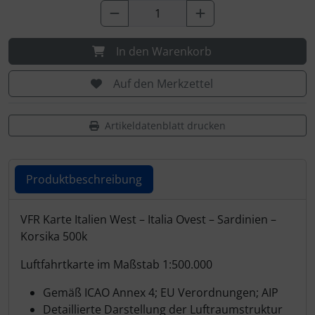
Schutztaschen Interieur
Tapes und Tuning
In den Warenkorb
Transponder
Auf den Merkzettel
Warn- und Schutzfolien
Artikeldatenblatt drucken
Sonstiges
Produktbeschreibung
Produktbeschreibung
VFR Karte Italien West – Italia Ovest – Sardinien –
Korsika 500k
Luftfahrtkarte im Maßstab 1:500.000
Gemäß ICAO Annex 4; EU Verordnungen; AIP
Detaillierte Darstellung der Luftraumstruktur