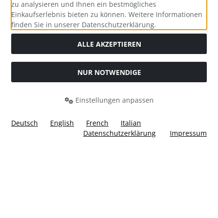
zu analysieren und Ihnen ein bestmögliches
Einkaufserlebnis bieten zu können. Weitere Informationen
Social Media
finden Sie in unserer Datenschutzerklärung.
ALLE AKZEPTIEREN
NUR NOTWENDIGE
Widerrufsformular
Einstellungen anpassen
Deutsch
English
French
Italian
Datenschutzerklärung
Impressum
Alle Preise inkl. gesetzl. MwSt. zzgl.
Versandkosten
. Die
durchgestrichenen Preise entsprechen dem bisherigen Preis
bei Ülis Segelflugbedarf GmbH.
Ülis Segelflugbedarf GmbH © 2026 | Template © 2026 by Karl