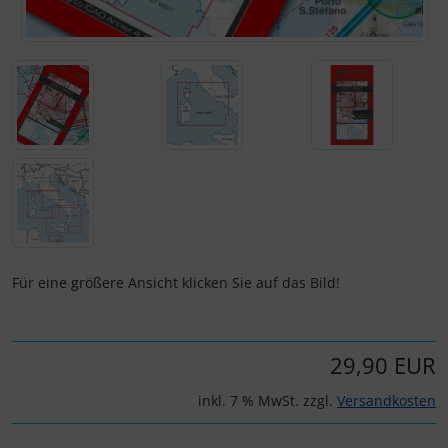
IMPACTFOAM
Personalisierte Produkte
Instrumente
Schlüsselanhänger
Mückenputzer
Schmuck
Navigation
Taschen
Reifen, Schläuche und Co.
Thermikhüte
Sauerstoff, Gas und Feuer
3D Reliefkarten
Für eine größere Ansicht klicken Sie auf das Bild!
Schläuche, Verbinder....
Schrauben, Muttern & Co.
29,90 EUR
inkl. 7 % MwSt. zzgl.
Versandkosten
Schutz und Pflege