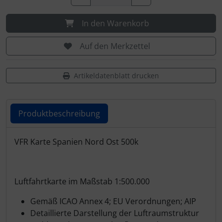
Schutztaschen Interieur
In den Warenkorb
Tapes und Tuning
Auf den Merkzettel
Transponder
Artikeldatenblatt drucken
Warn- und Schutzfolien
Sonstiges
Produktbeschreibung
Produktbeschreibung
VFR Karte Spanien Nord Ost 500k
Luftfahrtkarte im Maßstab 1:500.000
Gemäß ICAO Annex 4; EU Verordnungen; AIP
Detaillierte Darstellung der Luftraumstruktur