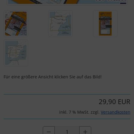
IMPACTFOAM
Personalisierte Produkte
Instrumente
Schlüsselanhänger
Mückenputzer
Schmuck
Navigation
Taschen
Reifen, Schläuche und Co.
Thermikhüte
Für eine größere Ansicht klicken Sie auf das Bild!
Sauerstoff, Gas und Feuer
3D Reliefkarten
Schläuche, Verbinder....
29,90 EUR
Schrauben, Muttern & Co.
inkl. 7 % MwSt. zzgl.
Versandkosten
Schutz und Pflege