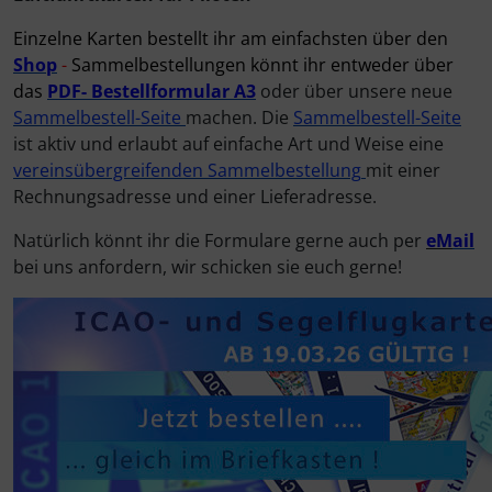
Einzelne Karten bestellt ihr am einfachsten über den
Elektrik, Kabel und Co.
Fallschirmspringer
Zubehör und Ersatzteile für Instrumente
Fliegerkarten
IMPACTFOAM
Shop
-
Sammelbestellungen könnt ihr entweder über
das
PDF-
Bestellformular
A3
oder über unsere neue
ELT, Notsender
Fliegerspiele
Kniebretter
Sammelbestell-Seite
machen. Die
Sammelbestell-Seite
ist aktiv und erlaubt auf einfache Art und Weise eine
Fallschirme
Fliegeruhren
Literatur / Bücher
vereinsübergreifenden Sammelbestellung
mit einer
Rechnungsadresse und einer Lieferadresse.
FLARM® und ADS-B
Für Pilotenkinder
Südfrankreich-Zubehör
Natürlich könnt ihr die Formulare gerne auch per
eM
ail
bei uns anfordern, wir schicken sie euch gerne!
Flügelsporne- und -Rädchen
Geschenk-Boutique
Thermikhüte
Funkgeräte
Gutscheine
Ver- und Entsorgung
Gurte
Kalender
Warm und Kalt
Headsets, Kopfhörer
Magnetflugzeuge
Sonstiges