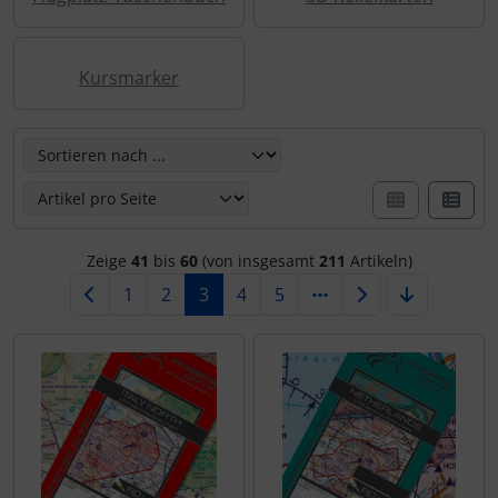
Kursmarker
Hier können Sie die nachfolgenden Artikel umsortieren u
Zeige
41
bis
60
(von insgesamt
211
Artikeln)
1
2
3
4
5