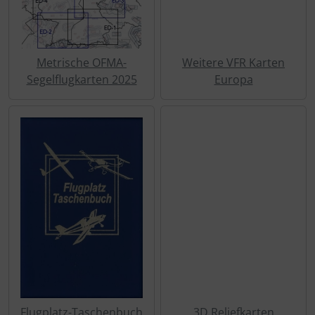
Schutztaschen Interieur
Tapes und Tuning
Metrische OFMA-
Weitere VFR Karten
Segelflugkarten 2025
Europa
Transponder
Warn- und Schutzfolien
Sonstiges
Flugplatz-Taschenbuch
3D Reliefkarten