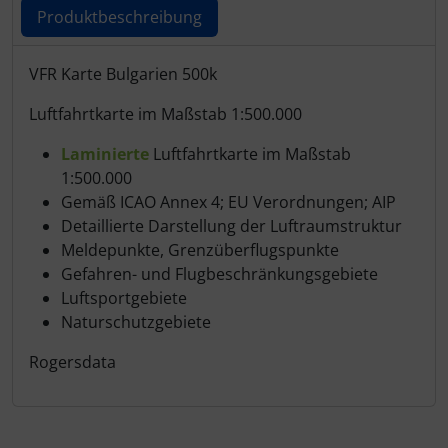
Schutztaschen Interieur
Produktbeschreibung
Tapes und Tuning
Produktbeschreibung
VFR Karte Bulgarien 500k
Luftfahrtkarte im Maßstab 1:500.000
Transponder
Laminierte
Luftfahrtkarte im Maßstab
Warn- und Schutzfolien
1:500.000
Gemäß ICAO Annex 4; EU Verordnungen; AIP
Sonstiges
Detaillierte Darstellung der Luftraumstruktur
Meldepunkte, Grenzüberflugspunkte
Gefahren- und Flugbeschränkungsgebiete
Luftsportgebiete
Naturschutzgebiete
Rogersdata