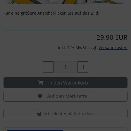
IMPACTFOAM
Personalisierte Produkte
Für eine größere Ansicht klicken Sie auf das Bild!
Instrumente
Schlüsselanhänger
Mückenputzer
Schmuck
29,90 EUR
Navigation
Taschen
inkl. 7 % MwSt. zzgl.
Versandkosten
Reifen, Schläuche und Co.
Thermikhüte
Sauerstoff, Gas und Feuer
3D Reliefkarten
In den Warenkorb
Schläuche, Verbinder....
Auf den Merkzettel
Schrauben, Muttern & Co.
Artikeldatenblatt drucken
Schutz und Pflege