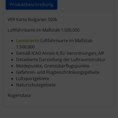
Schutztaschen Interieur
Produktbeschreibung
Tapes und Tuning
Produktbeschreibung
VFR Karte Bulgarien 500k
Luftfahrtkarte im Maßstab 1:500.000
Transponder
Laminierte
Luftfahrtkarte im Maßstab
Warn- und Schutzfolien
1:500.000
Gemäß ICAO Annex 4; EU Verordnungen; AIP
Sonstiges
Detaillierte Darstellung der Luftraumstruktur
Meldepunkte, Grenzüberflugspunkte
Gefahren- und Flugbeschränkungsgebiete
Luftsportgebiete
Naturschutzgebiete
Rogersdata