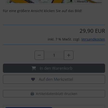
IMPACTFOAM
Personalisierte Produkte
Für eine größere Ansicht klicken Sie auf das Bild!
Instrumente
Schlüsselanhänger
Mückenputzer
Schmuck
29,90 EUR
Navigation
Taschen
inkl. 7 % MwSt. zzgl.
Versandkosten
Reifen, Schläuche und Co.
Thermikhüte
Sauerstoff, Gas und Feuer
3D Reliefkarten
In den Warenkorb
Schläuche, Verbinder....
Auf den Merkzettel
Schrauben, Muttern & Co.
Artikeldatenblatt drucken
Schutz und Pflege