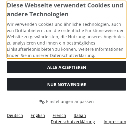
Diese Webseite verwendet Cookies und
andere Technologien
Wir verwenden Cookies und ähnliche Technologien, auch
Kontakt
von Drittanbietern, um die ordentliche Funktionsweise der
Website zu gewährleisten, die Nutzung unseres Angebotes
Ülis Segelflugbedarf GmbH
zu analysieren und Ihnen ein bestmögliches
Untergasse 1
Einkaufserlebnis bieten zu können. Weitere Informationen
finden Sie in unserer Datenschutzerklärung.
63688 Gedern
ALLE AKZEPTIEREN
Telefon: 0049-6045-950100
Mail: info@segelflugbedarf24.de
NUR NOTWENDIGE
Mehr über...
Einstellungen anpassen
Versandkosten
Deutsch
English
French
Italian
Datenschutzerklärung und Hinweise
Datenschutzerklärung
Impressum
AGB