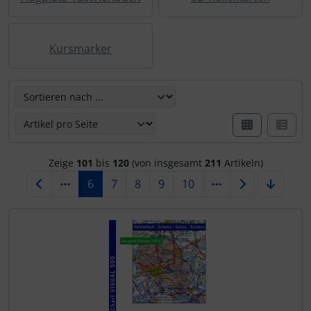
Kursmarker
Hier können Sie die nachfolgenden Artikel umsortieren u
Zeige
101
bis
120
(von insgesamt
211
Artikeln)
6
7
8
9
10