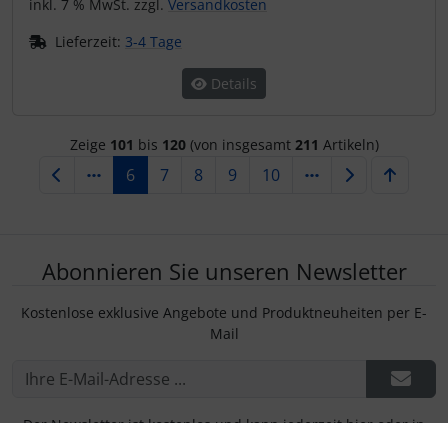
inkl. 7 % MwSt. zzgl.
Versandkosten
Lieferzeit:
3-4 Tage
Details
Zeige
101
bis
120
(von insgesamt
211
Artikeln)
6
7
8
9
10
Abonnieren Sie unseren Newsletter
Kostenlose exklusive Angebote und Produktneuheiten per E-
Mail
Der Newsletter ist kostenlos und kann jederzeit hier oder in
Ihrem Kundenkonto wieder abbestellt werden.