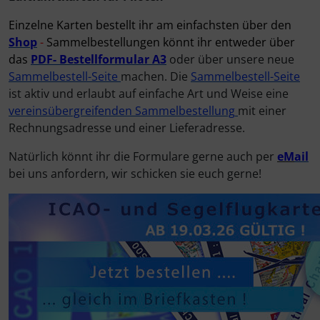
Einzelne Karten bestellt ihr am einfachsten über den
Elektrik, Kabel und Co.
Fallschirmspringer
Zubehör und Ersatzteile für Instrumente
Fliegerkarten
IMPACTFOAM
Shop
-
Sammelbestellungen könnt ihr entweder über
das
PDF-
Bestellformular
A3
oder über unsere neue
ELT, Notsender
Fliegerspiele
Kniebretter
Sammelbestell-Seite
machen. Die
Sammelbestell-Seite
ist aktiv und erlaubt auf einfache Art und Weise eine
Fallschirme
Fliegeruhren
Literatur / Bücher
vereinsübergreifenden Sammelbestellung
mit einer
Rechnungsadresse und einer Lieferadresse.
FLARM® und ADS-B
Für Pilotenkinder
Südfrankreich-Zubehör
Natürlich könnt ihr die Formulare gerne auch per
eM
ail
bei uns anfordern, wir schicken sie euch gerne!
Flügelsporne- und -Rädchen
Geschenk-Boutique
Thermikhüte
Funkgeräte
Gutscheine
Ver- und Entsorgung
Gurte
Kalender
Warm und Kalt
Headsets, Kopfhörer
Magnetflugzeuge
Sonstiges