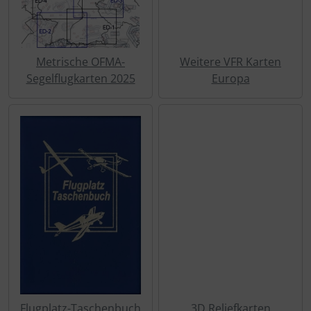
Schutztaschen Interieur
Tapes und Tuning
Metrische OFMA-
Weitere VFR Karten
Segelflugkarten 2025
Europa
Transponder
Warn- und Schutzfolien
Sonstiges
Flugplatz-Taschenbuch
3D Reliefkarten