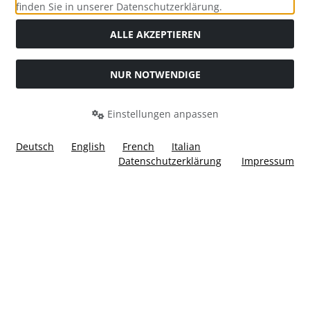
Social Media
finden Sie in unserer Datenschutzerklärung.
ALLE AKZEPTIEREN
NUR NOTWENDIGE
Widerrufsformular
Einstellungen anpassen
Deutsch
English
French
Italian
Datenschutzerklärung
Impressum
Alle Preise inkl. gesetzl. MwSt. zzgl.
Versandkosten
. Die
durchgestrichenen Preise entsprechen dem bisherigen Preis
bei Ülis Segelflugbedarf GmbH.
Ülis Segelflugbedarf GmbH © 2026 | Template © 2026 by Karl
i
alla eCommerce Shopsoftware © 2006 -2026