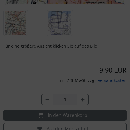
IMPACTFOAM
Personalisierte Produkte
Instrumente
Schlüsselanhänger
Mückenputzer
Schmuck
Navigation
Taschen
Für eine größere Ansicht klicken Sie auf das Bild!
Reifen, Schläuche und Co.
Thermikhüte
9,90 EUR
Sauerstoff, Gas und Feuer
3D Reliefkarten
inkl. 7 % MwSt. zzgl.
Versandkosten
Schläuche, Verbinder....
Schrauben, Muttern & Co.
In den Warenkorb
Schutz und Pflege
Auf den Merkzettel