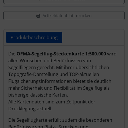
Schutztaschen Interieur
Artikeldatenblatt drucken
Tapes und Tuning
Transponder
Produktbeschreibung
Warn- und Schutzfolien
Produktbeschreibung
Die
OFMA-Segelflug-Steckenkarte 1:500.000
wird
allen Wünschen und Bedürfnissen von
Sonstiges
Segelfliegern gerecht. Mit ihrer übersichtlichen
Topografie-Darstellung und TOP-aktuellen
Flugsicherungsinformationen bietet sie deutlich
mehr Sicherheit und Flexibilität im Segelflug als
bisherige klassische Karten.
Alle Kartendaten sind zum Zeitpunkt der
Drucklegung aktuell.
Die Segelflugkarte erfüllt zudem die besonderen
Bedürfnisse von Platz-, Strecken- und