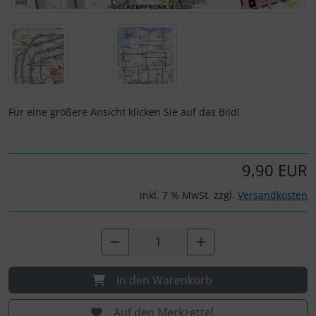
IMPACTFOAM
Personalisierte Produkte
Instrumente
Schlüsselanhänger
Mückenputzer
Schmuck
Navigation
Taschen
Für eine größere Ansicht klicken Sie auf das Bild!
Reifen, Schläuche und Co.
Thermikhüte
9,90 EUR
Sauerstoff, Gas und Feuer
3D Reliefkarten
inkl. 7 % MwSt. zzgl.
Versandkosten
Schläuche, Verbinder....
Schrauben, Muttern & Co.
In den Warenkorb
Schutz und Pflege
Auf den Merkzettel