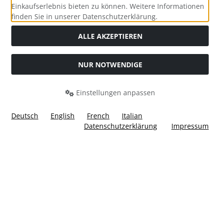
Einkaufserlebnis bieten zu können. Weitere Informationen
Social Media
finden Sie in unserer Datenschutzerklärung.
ALLE AKZEPTIEREN
NUR NOTWENDIGE
Widerrufsformular
Einstellungen anpassen
Deutsch
English
French
Italian
Datenschutzerklärung
Impressum
Alle Preise inkl. gesetzl. MwSt. zzgl.
Versandkosten
. Die
durchgestrichenen Preise entsprechen dem bisherigen Preis
bei Ülis Segelflugbedarf GmbH.
Ülis Segelflugbedarf GmbH © 2026 | Template © 2026 by Karl
i
alla eCommerce Shopsoftware © 2006 -2026