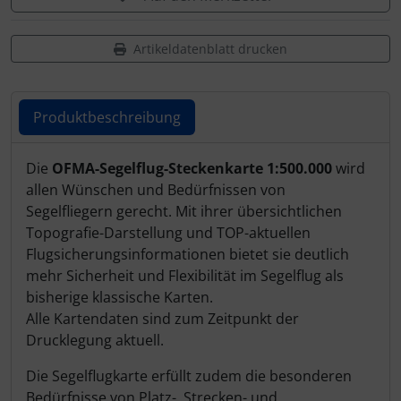
Schutztaschen Interieur
Artikeldatenblatt drucken
Tapes und Tuning
Transponder
Produktbeschreibung
Warn- und Schutzfolien
Produktbeschreibung
Die
OFMA-Segelflug-Steckenkarte 1:500.000
wird
allen Wünschen und Bedürfnissen von
Sonstiges
Segelfliegern gerecht. Mit ihrer übersichtlichen
Topografie-Darstellung und TOP-aktuellen
Flugsicherungsinformationen bietet sie deutlich
mehr Sicherheit und Flexibilität im Segelflug als
bisherige klassische Karten.
Alle Kartendaten sind zum Zeitpunkt der
Drucklegung aktuell.
Die Segelflugkarte erfüllt zudem die besonderen
Bedürfnisse von Platz-, Strecken- und