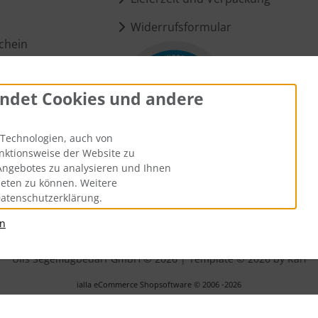
Widerrufsformular
chein
ndet Cookies und andere
ungen
Technologien, auch von
unktionsweise der Website zu
Angebotes zu analysieren und Ihnen
ieten zu können. Weitere
Datenschutzerklärung.
an
andkosten
. Die durchgestrichenen Preise entsprechen dem bisheri
Ülis Segelflugbedarf GmbH © 2026 | Template © 2026 by Karl
i
alla eCommerce Shopsoftware © 2006 -2026