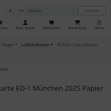
Suchen
chen
Mein Konto
Merkzettel
Warenkorb
Menü
 Flieger
Luftfahrtkarten
ROTAX / Solo Zubehör
apier
 navigieren. Zum Vergrößern klicken Sie auf das Bild.
arte ED-1 München 2025 Papier