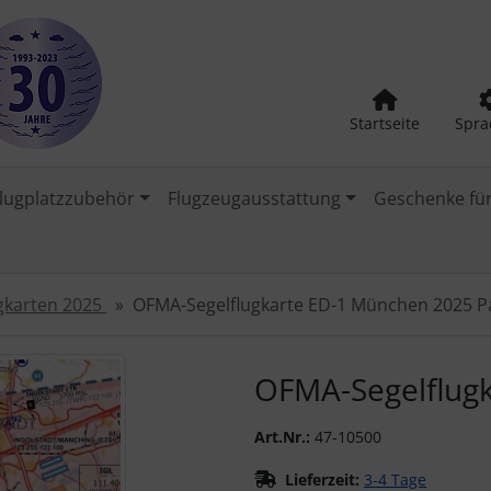
Startseite
Spra
lugplatzzubehör
Flugzeugausstattung
Geschenke für
gkarten 2025
OFMA-Segelflugkarte ED-1 München 2025 P
urück-" und "Vor-Button" nutzen, um zwischen den Bildern zu
OFMA-Segelflugk
Art.Nr.:
47-10500
Lieferzeit:
3-4 Tage