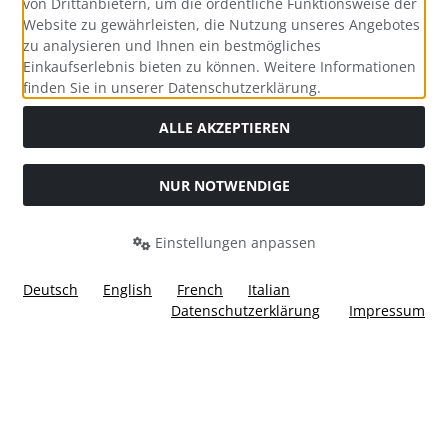
von Drittanbietern, um die ordentliche Funktionsweise der
Website zu gewährleisten, die Nutzung unseres Angebotes
zu analysieren und Ihnen ein bestmögliches
Einkaufserlebnis bieten zu können. Weitere Informationen
Social Media
finden Sie in unserer Datenschutzerklärung.
ALLE AKZEPTIEREN
NUR NOTWENDIGE
Widerrufsformular
Einstellungen anpassen
Deutsch
English
French
Italian
Datenschutzerklärung
Impressum
Alle Preise inkl. gesetzl. MwSt. zzgl.
Versandkosten
. Die
durchgestrichenen Preise entsprechen dem bisherigen Preis
bei Ülis Segelflugbedarf GmbH.