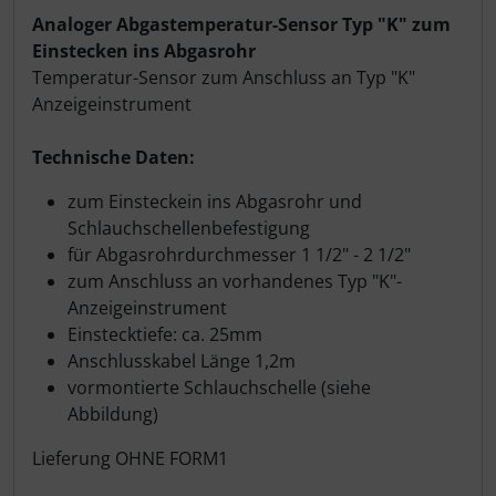
Schutztaschen Interieur
Produktbeschreibung
Analoger Abgastemperatur-Sensor Typ "K" zum
Einstecken ins Abgasrohr
Tapes und Tuning
Temperatur-Sensor zum Anschluss an Typ "K"
Anzeigeinstrument
Transponder
Technische Daten:
Warn- und Schutzfolien
zum Einsteckein ins Abgasrohr und
Schlauchschellenbefestigung
Sonstiges
für Abgasrohrdurchmesser 1 1/2" - 2 1/2"
zum Anschluss an vorhandenes Typ "K"-
Anzeigeinstrument
Einstecktiefe: ca. 25mm
Anschlusskabel Länge 1,2m
vormontierte Schlauchschelle (siehe
Abbildung)
Lieferung OHNE FORM1