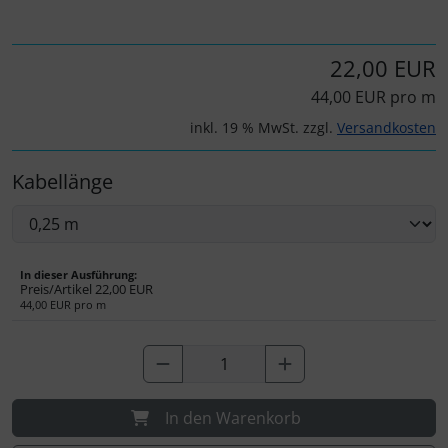
IMPACTFOAM
Personalisierte Produkte
Instrumente
Schlüsselanhänger
22,00 EUR
44,00 EUR pro m
Mückenputzer
Schmuck
inkl. 19 % MwSt. zzgl.
Versandkosten
Navigation
Taschen
Kabellänge
Reifen, Schläuche und Co.
Thermikhüte
Sauerstoff, Gas und Feuer
3D Reliefkarten
In dieser Ausführung:
Preis/Artikel
22,00 EUR
44,00 EUR pro m
Schläuche, Verbinder....
Schrauben, Muttern & Co.
Schutz und Pflege
In den Warenkorb