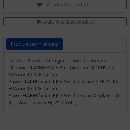
Schutztaschen Interieur
Auf den Merkzettel
Tapes und Tuning
Artikeldatenblatt drucken
Transponder
Produktbeschreibung
Warn- und Schutzfolien
Produktbeschreibung
Das Kabel passt für folgende Kombinationen:
Sonstiges
LX PowerFLARM EAGLE-Anschluss an LX ZEUS, LX
ERA und LX 10K-Geräte
PowerFLARM fusion RJ45 Anschluss an LX ZEUS, LX
ERA und LX 10K-Geräte
PowerFLARM fusion RJ45 Anschluss an Displays mit
RJ12-Anschluss (V3+, V4, LX etc.)