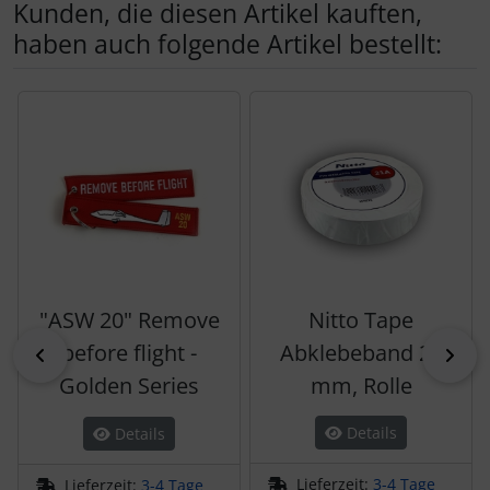
Kunden, die diesen Artikel kauften,
haben auch folgende Artikel bestellt:
Es folgt ein Produktslider - navigieren Sie mit der Tab-Tas
"ASW 20" Remove
Nitto Tape
before flight -
Abklebeband 25
zurück
vor
Golden Series
mm, Rolle
Details
Details
Lieferzeit:
3-4 Tage
Lieferzeit:
3-4 Tage