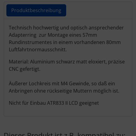
Schutztaschen Interieur
Produktbeschreibung
Tapes und Tuning
Produktbeschreibung
Technisch hochwertig und optisch ansprechender
Adapterring zur Montage eines 57mm
Transponder
Rundinstrumentes in einem vorhandenen 80mm
Luftfahrtnormausschnitt.
Warn- und Schutzfolien
Material: Aluminium schwarz matt eloxiert, präzise
Sonstiges
CNC gefertigt.
Äußerer Lochkreis mit M4 Gewinde, so daß ein
Anbringen ohne rückseitige Muttern möglich ist.
Nicht für Einbau ATR833 II LCD geeignet
Dieses Produkt ist z.B. kompatibel zu: