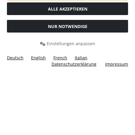
ALLE AKZEPTIEREN
NUR NOTWENDIGE
Widerrufsformular
Einstellungen anpassen
Deutsch
English
French
Italian
Datenschutzerklärung
Impressum
Alle Preise inkl. gesetzl. MwSt. zzgl.
Versandkosten
. Die
durchgestrichenen Preise entsprechen dem bisherigen Preis
bei Ülis Segelflugbedarf GmbH.
Ülis Segelflugbedarf GmbH © 2026 | Template © 2026 by Karl
i
alla eCommerce Shopsoftware © 2006 -2026