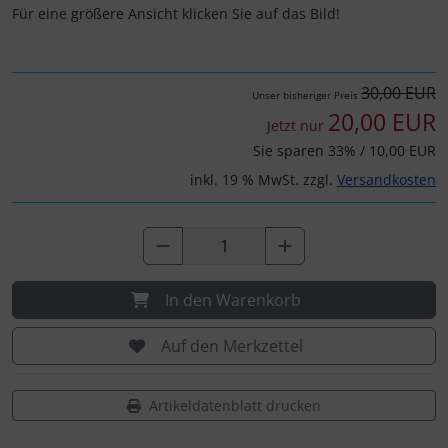
IMPACTFOAM
Personalisierte Produkte
Für eine größere Ansicht klicken Sie auf das Bild!
Instrumente
Schlüsselanhänger
30,00 EUR
Unser bisheriger Preis
Mückenputzer
Schmuck
20,00 EUR
Jetzt nur
Sie sparen 33% / 10,00 EUR
Navigation
Taschen
inkl. 19 % MwSt. zzgl.
Versandkosten
Reifen, Schläuche und Co.
Thermikhüte
Sauerstoff, Gas und Feuer
3D Reliefkarten
In den Warenkorb
Schläuche, Verbinder....
Auf den Merkzettel
Schrauben, Muttern & Co.
Artikeldatenblatt drucken
Schutz und Pflege