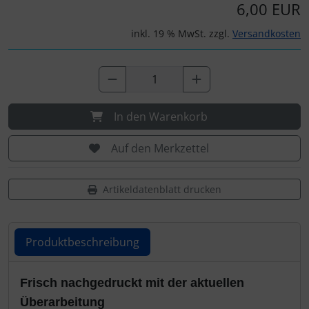
IMPACTFOAM
Personalisierte Produkte
6,00 EUR
inkl. 19 % MwSt. zzgl.
Versandkosten
Instrumente
Schlüsselanhänger
Mückenputzer
Schmuck
Navigation
Taschen
In den Warenkorb
Reifen, Schläuche und Co.
Thermikhüte
Auf den Merkzettel
Sauerstoff, Gas und Feuer
3D Reliefkarten
Artikeldatenblatt drucken
Schläuche, Verbinder....
Produktbeschreibung
Schrauben, Muttern & Co.
Produktbeschreibung
Frisch nachgedruckt mit der aktuellen
Schutz und Pflege
Überarbeitung