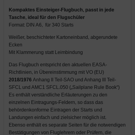
Schutztaschen Interieur
Kompaktes Einsteiger-Flugbuch, passt in jede
Tasche, ideal für den Flugschüler
Tapes und Tuning
Format: DIN A6, für 340 Starts
Transponder
Weißer, beschichteter Kartoneinband, abgerundete
Ecken
Warn- und Schutzfolien
Mit Klammerung statt Leimbindung
Das Flugbuch entspricht den aktuellen EASA-
Sonstiges
Richtlinien, in Übereinstimmung mit VO (EU)
2018/1976
Anhang II Teil-SAO und Anhang III Teil-
SFCL und AMC1 SFCL.050 („Sailplane Rule Book“)
Es enthält verständliche Erläuterungen zu den
einzelnen Eintragungs-Feldern, so dass das
behördenkonforme Eintragen der Starts und
Landungen einfach und zielsicher möglich ist.
Ebenso enthält es separate Seiten für die notwendigen
Bestätigungen von Fluglehrern oder Prüfern, die