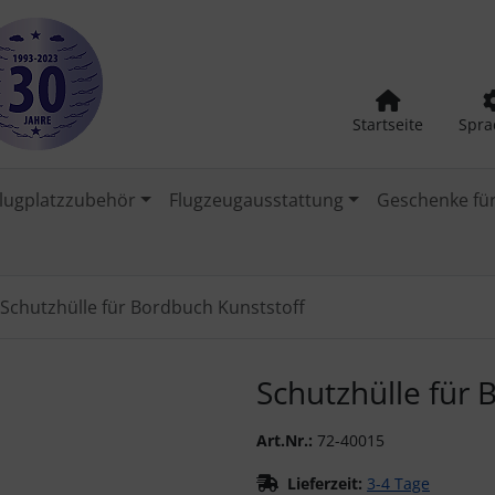
Startseite
Spra
lugplatzzubehör
Flugzeugausstattung
Geschenke für
Schutzhülle für Bordbuch Kunststoff
urück-" und "Vor-Button" nutzen, um zwischen den Bildern zu
Schutzhülle für 
Art.Nr.:
72-40015
Lieferzeit:
3-4 Tage