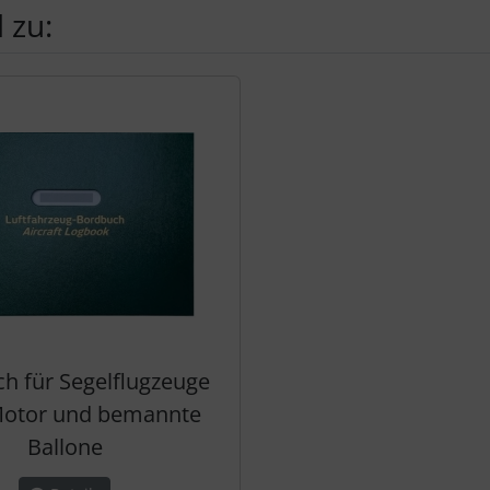
 zu:
te zu den einzelnen Artikeln.
h für Segelflugzeuge
otor und bemannte
Ballone