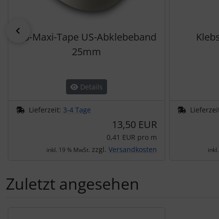
zurück
Bö-Maxi-Tape US-Abklebeband
Klebs
25mm
Details
Lieferzeit:
3-4 Tage
Lieferzei
13,50 EUR
0,41 EUR pro m
zzgl.
Versandkosten
inkl. 19 % MwSt.
inkl
Zuletzt angesehen
Es folgt ein Produktslider - navigieren Sie mit der Tab-Tas