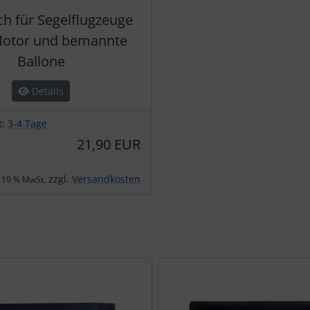
h für Segelflugzeuge
otor und bemannte
Ballone
Details
t:
3-4 Tage
21,90 EUR
zzgl.
Versandkosten
. 19 % MwSt.
te zu den einzelnen Artikeln.