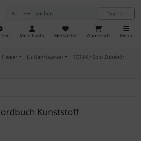
Suchen
chen
Mein Konto
Merkzettel
Warenkorb
Menü
 Flieger
Luftfahrtkarten
ROTAX / Solo Zubehör
 navigieren. Zum Vergrößern klicken Sie auf das Bild.
Bordbuch Kunststoff