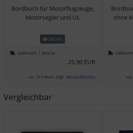
Schutztaschen Interieur
Bordbuch für Motorflugzeuge,
Bordbuc
Motorsegler und UL
ohne M
Tapes und Tuning
Transponder
Details
Warn- und Schutzfolien
Lieferzeit:
1 Woche
Lieferzei
25,90 EUR
Sonstiges
zzgl.
Versandkosten
inkl. 19 % MwSt.
inkl
Vergleichbar
Es folgt ein Produktslider - navigieren Sie mit der Tab-Tas