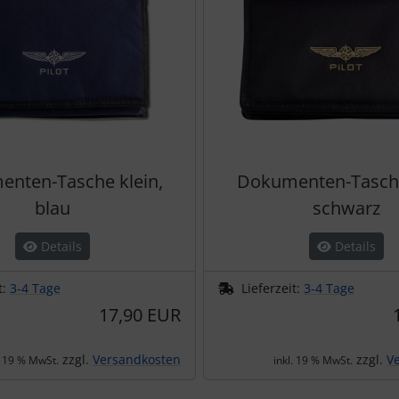
nten-Tasche klein,
Dokumenten-Tasche
blau
schwarz
Details
Details
t:
3-4 Tage
Lieferzeit:
3-4 Tage
17,90 EUR
zzgl.
Versandkosten
zzgl.
V
. 19 % MwSt.
inkl. 19 % MwSt.