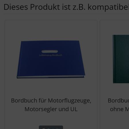
Dieses Produkt ist z.B. kompatibel
Es folgt ein Produktslider - navigieren Sie mit der Tab-Tas
Bordbuch für Motorflugzeuge,
Bordbuc
Motorsegler und UL
ohne M