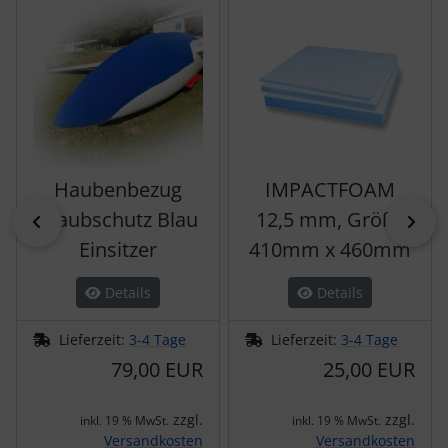
Haubenbezug
IMPACTFOAM
Staubschutz Blau
12,5 mm, Größe
zurück
vor
Einsitzer
410mm x 460mm
Details
Details
Lieferzeit:
3-4 Tage
Lieferzeit:
3-4 Tage
79,00 EUR
25,00 EUR
zzgl.
zzgl.
inkl. 19 % MwSt.
inkl. 19 % MwSt.
Versandkosten
Versandkosten