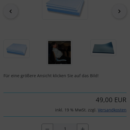
zurück
vor
Elektrik, Kabel und Co.
Fallschirmspringer
Zubehör und Ersatzteile für Instrumente
Fliegerkarten
ELT, Notsender
Fliegerspiele
Fallschirme
Fliegeruhren
FLARM® und ADS-B
Für Pilotenkinder
Flügelsporne- und -Rädchen
Geschenk-Boutique
Für eine größere Ansicht klicken Sie auf das Bild!
Funkgeräte
Gutscheine
49,00 EUR
Gurte
Kalender
inkl. 19 % MwSt. zzgl.
Versandkosten
Headsets, Kopfhörer
Magnetflugzeuge