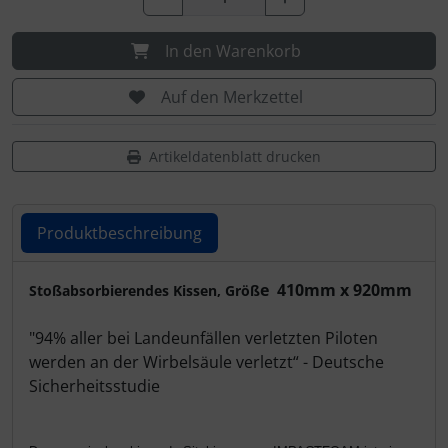
IMPACTFOAM
Personalisierte Produkte
In den Warenkorb
Instrumente
Schlüsselanhänger
Auf den Merkzettel
Mückenputzer
Schmuck
Navigation
Taschen
Artikeldatenblatt drucken
Reifen, Schläuche und Co.
Thermikhüte
Produktbeschreibung
Sauerstoff, Gas und Feuer
3D Reliefkarten
Produktbeschreibung
e 410mm x 920mm
Stoßabsorbierendes Kissen, Größ
Schläuche, Verbinder....
"94% aller bei Landeunfällen verletzten Piloten
Schrauben, Muttern & Co.
werden an der Wirbelsäule verletzt“ - Deutsche
Sicherheitsstudie
Schutz und Pflege