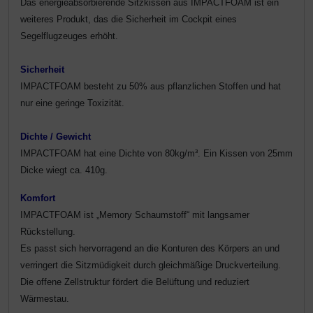
Das energieabsorbierende Sitzkissen aus
IMPACTFOAM ist ein
Schutztaschen Interieur
weiteres Produkt, das die Sicherheit im Cockpit eines
Segelflugzeuges erhöht.
Tapes und Tuning
Sicherheit
Transponder
IMPACTFOAM besteht zu 50% aus pflanzlichen Stoffen und hat
nur eine geringe Toxizität.
Warn- und Schutzfolien
Dichte / Gewicht
Sonstiges
IMPACTFOAM hat eine Dichte von 80kg/m³. Ein Kissen von 25mm
Dicke wiegt ca. 410g.
Komfort
IMPACTFOAM ist „Memory Schaumstoff“ mit langsamer
Rückstellung.
Es passt sich hervorragend an die Konturen des Körpers an und
verringert die Sitzmüdigkeit durch gleichmäßige Druckverteilung.
Die offene Zellstruktur fördert die Belüftung und reduziert
Wärmestau.