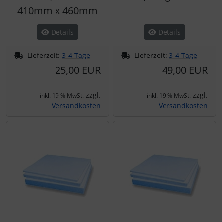
Schutztaschen Interieur
410mm x 460mm
Tapes und Tuning
Details
Details
Lieferzeit:
3-4 Tage
Lieferzeit:
3-4 Tage
Transponder
25,00 EUR
49,00 EUR
Warn- und Schutzfolien
zzgl.
zzgl.
inkl. 19 % MwSt.
inkl. 19 % MwSt.
Versandkosten
Versandkosten
Sonstiges