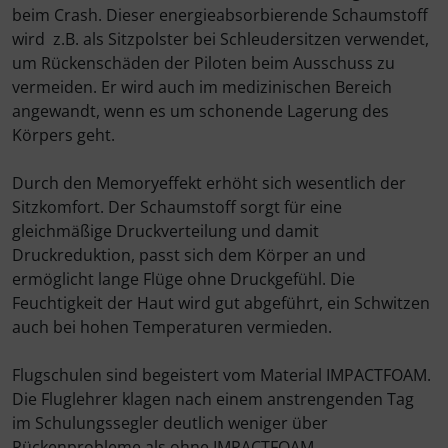
beim Crash. Dieser energieabsorbierende Schaumstoff
wird z.B. als Sitzpolster bei Schleudersitzen verwendet,
Elektrik, Kabel und Co.
Fallschirmspringer
Zubehör und Ersatzteile für Instrumente
Fliegerkarten
um Rückenschäden der Piloten beim Ausschuss zu
vermeiden. Er wird auch im medizinischen Bereich
ELT, Notsender
Fliegerspiele
angewandt, wenn es um schonende Lagerung des
Körpers geht.
Fallschirme
Fliegeruhren
Durch den Memoryeffekt erhöht sich wesentlich der
FLARM® und ADS-B
Für Pilotenkinder
Sitzkomfort. Der Schaumstoff sorgt für eine
gleichmäßige Druckverteilung und damit
Flügelsporne- und -Rädchen
Geschenk-Boutique
Druckreduktion, passt sich dem Körper an und
ermöglicht lange Flüge ohne Druckgefühl. Die
Funkgeräte
Gutscheine
Feuchtigkeit der Haut wird gut abgeführt, ein Schwitzen
auch bei hohen Temperaturen vermieden.
Gurte
Kalender
Flugschulen sind begeistert vom Material IMPACTFOAM.
Die Fluglehrer klagen nach einem anstrengenden Tag
Headsets, Kopfhörer
Magnetflugzeuge
im Schulungssegler deutlich weniger über
Rückenprobleme als ohne IMPACTFOAM.