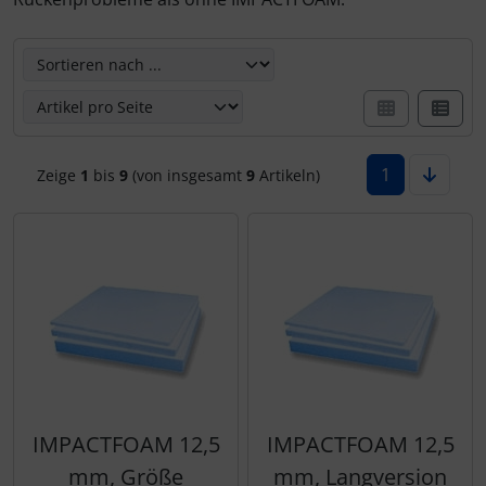
IMPACTFOAM
Personalisierte Produkte
Hier können Sie die nachfolgenden Artikel umsortieren u
Instrumente
Schlüsselanhänger
Mückenputzer
Schmuck
Navigation
Taschen
1
Zeige
1
bis
9
(von insgesamt
9
Artikeln)
Reifen, Schläuche und Co.
Thermikhüte
Sauerstoff, Gas und Feuer
3D Reliefkarten
Schläuche, Verbinder....
Schrauben, Muttern & Co.
IMPACTFOAM 12,5
IMPACTFOAM 12,5
Schutz und Pflege
mm, Größe
mm, Langversion