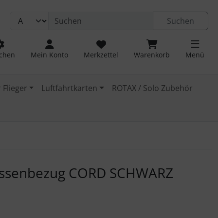
Suchen
chen
Mein Konto
Merkzettel
Warenkorb
Menü
 Flieger
Luftfahrtkarten
ROTAX / Solo Zubehör
 navigieren. Zum Vergrößern klicken Sie auf das Bild.
ssenbezug CORD SCHWARZ