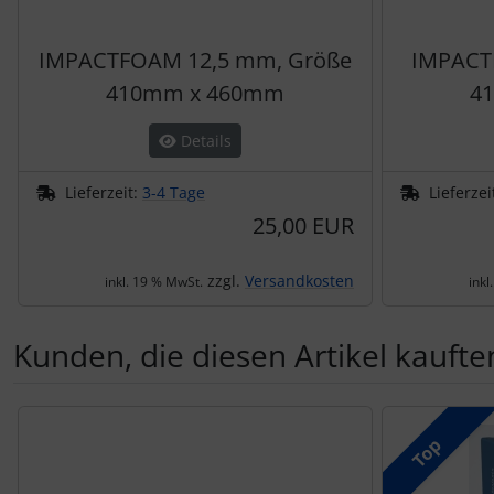
IMPACTFOAM 12,5 mm, Größe
IMPACT
410mm x 460mm
4
Details
Lieferzeit:
3-4 Tage
Lieferzei
25,00 EUR
zzgl.
Versandkosten
inkl. 19 % MwSt.
inkl
Kunden, die diesen Artikel kauften
Es folgt ein Produktslider - navigieren Sie mit der Tab-Tas
Top