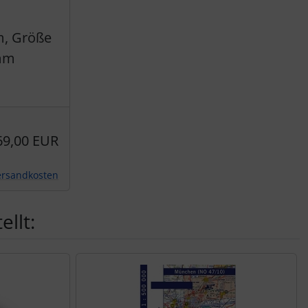
, Größe
mm
69,00 EUR
ersandkosten
llt: