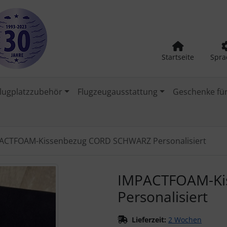
Startseite
Spra
lugplatzzubehör
Flugzeugausstattung
Geschenke für
ACTFOAM-Kissenbezug CORD SCHWARZ Personalisiert
urück-" und "Vor-Button" nutzen, um zwischen den Bildern zu
IMPACTFOAM-Ki
Personalisiert
Lieferzeit:
2 Wochen