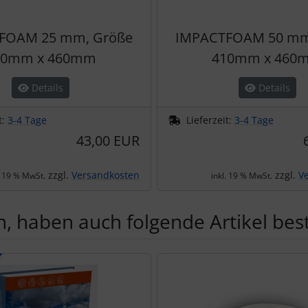
FOAM 25 mm, Größe
IMPACTFOAM 50 mm
10mm x 460mm
410mm x 460
Details
Details
t:
3-4 Tage
Lieferzeit:
3-4 Tage
43,00 EUR
zzgl.
Versandkosten
zzgl.
V
. 19 % MwSt.
inkl. 19 % MwSt.
, haben auch folgende Artikel beste
te zu den einzelnen Artikeln.