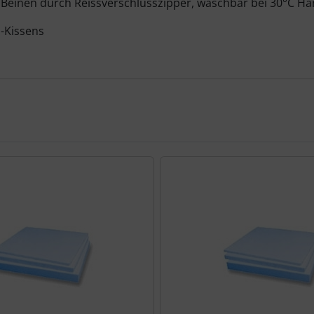
 Beinen durch Reissverschlusszipper, waschbar bei 30°C Ha
-Kissens
te zu den einzelnen Artikeln.