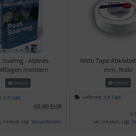
 Soaring - Alpines
Nitto Tape Abklebe
lfliegen meistern
mm, Rolle
Details
Details
Lieferzeit:
3-4 Tage
t:
3-4 Tage
69,90 EUR
0,
zzgl.
Versandkosten
zzgl.
V
kl. 7 % MwSt.
inkl. 19 % MwSt.