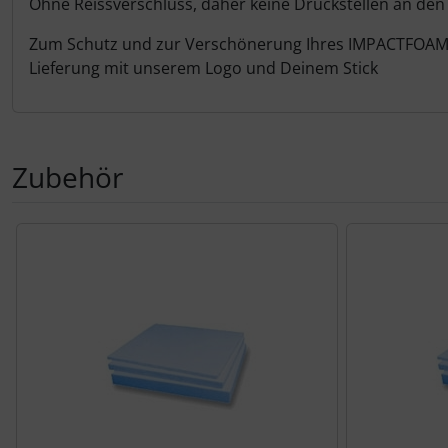
Ohne Reissverschluss, daher keine Druckstellen an den
Schutztaschen Interieur
Zum Schutz und zur Verschönerung Ihres IMPACTFOAM
Tapes und Tuning
Lieferung mit unserem Logo und Deinem Stick
Transponder
Warn- und Schutzfolien
Zubehör
Sonstiges
Es folgt ein Produktslider - navigieren Sie mit der Tab-Tas