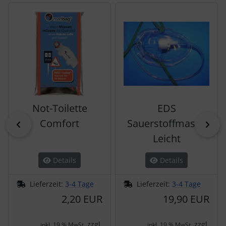
Es folgt ein Produktslider - navigieren Sie mit der Tab-Tas
Not-Toilette
EDS
Comfort
Sauerstoffmaske
zurück
vor
Leicht
Details
Details
Lieferzeit:
3-4 Tage
Lieferzeit:
3-4 Tage
2,20 EUR
19,90 EUR
zzgl.
zzgl.
inkl. 19 % MwSt.
inkl. 19 % MwSt.