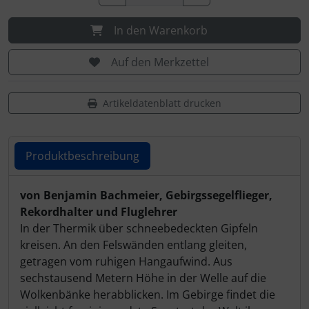
Schutztaschen Interieur
In den Warenkorb
Tapes und Tuning
Auf den Merkzettel
Transponder
Artikeldatenblatt drucken
Warn- und Schutzfolien
Sonstiges
Produktbeschreibung
Produktbeschreibung
von Benjamin Bachmeier, Gebirgssegelflieger,
Rekordhalter und Fluglehrer
In der Thermik über schneebedeckten Gipfeln
kreisen. An den Felswänden entlang gleiten,
getragen vom ruhigen Hangaufwind. Aus
sechstausend Metern Höhe in der Welle auf die
Wolkenbänke herabblicken. Im Gebirge findet die