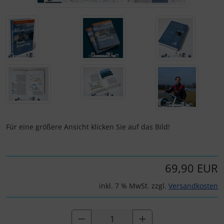
IMPACTFOAM
Personalisierte Produkte
Instrumente
Schlüsselanhänger
Mückenputzer
Schmuck
Navigation
Taschen
Reifen, Schläuche und Co.
Thermikhüte
Für eine größere Ansicht klicken Sie auf das Bild!
Sauerstoff, Gas und Feuer
3D Reliefkarten
Schläuche, Verbinder....
69,90 EUR
Schrauben, Muttern & Co.
inkl. 7 % MwSt. zzgl.
Versandkosten
Schutz und Pflege