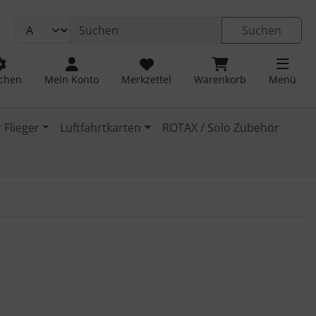
Suchen
chen
Mein Konto
Merkzettel
Warenkorb
Menü
 Flieger
Luftfahrtkarten
ROTAX / Solo Zubehör
 navigieren. Zum Vergrößern klicken Sie auf das Bild.