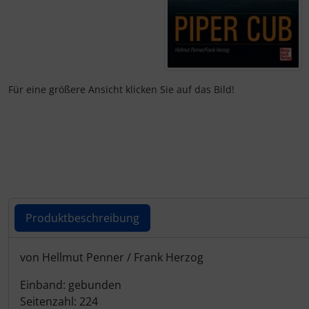
Elektrik, Kabel und Co.
Fallschirmspringer
Zubehör und Ersatzteile für Instrumente
Fliegerkarten
ELT, Notsender
Fliegerspiele
Für eine größere Ansicht klicken Sie auf das Bild!
Fallschirme
Fliegeruhren
FLARM® und ADS-B
Für Pilotenkinder
Flügelsporne- und -Rädchen
Geschenk-Boutique
Funkgeräte
Gutscheine
Produktbeschreibung
Gurte
Kalender
Produktbeschreibung
von Hellmut Penner / Frank Herzog
Headsets, Kopfhörer
Magnetflugzeuge
Einband: gebunden
Seitenzahl: 224