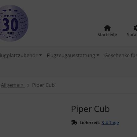
Startseite
Spra
lugplatzzubehör
Flugzeugausstattung
Geschenke für
Allgemein
Piper Cub
urück-" und "Vor-Button" nutzen, um zwischen den Bildern zu
Piper Cub
Lieferzeit:
3-4 Tage