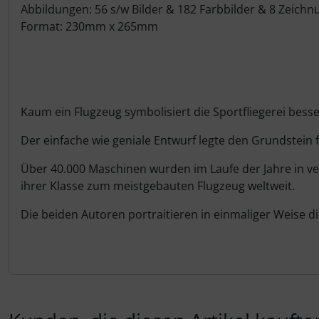
IMPACTFOAM
Personalisierte Produkte
Abbildungen: 56 s/w Bilder & 182 Farbbilder & 8 Zeich
Format: 230mm x 265mm
Instrumente
Schlüsselanhänger
Mückenputzer
Schmuck
Navigation
Taschen
Kaum ein Flugzeug symbolisiert die Sportfliegerei besse
Der einfache wie geniale Entwurf legte den Grundstein 
Reifen, Schläuche und Co.
Thermikhüte
Über 40.000 Maschinen wurden im Laufe der Jahre in ve
Sauerstoff, Gas und Feuer
3D Reliefkarten
ihrer Klasse zum meistgebauten Flugzeug weltweit.
Die beiden Autoren portraitieren in einmaliger Weise d
Schläuche, Verbinder....
Schrauben, Muttern & Co.
Schutz und Pflege