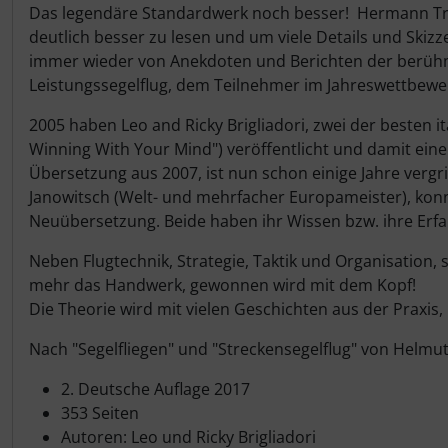
IMPACTFOAM
Personalisierte Produkte
Produktbeschreibung
Das legendäre Standardwerk noch besser! Hermann Trimm
deutlich besser zu lesen und um viele Details und Skizze
Instrumente
Schlüsselanhänger
immer wieder von Anekdoten und Berichten der berühmte
Leistungssegelflug, dem Teilnehmer im Jahreswettbewer
Mückenputzer
Schmuck
2005 haben Leo and Ricky Brigliadori, zwei der besten i
Winning With Your Mind") veröffentlicht und damit eine
Navigation
Taschen
Übersetzung aus 2007, ist nun schon einige Jahre verg
Janowitsch (Welt- und mehrfacher Europameister), konnt
Reifen, Schläuche und Co.
Thermikhüte
Neuübersetzung. Beide haben ihr Wissen bzw. ihre Erf
Sauerstoff, Gas und Feuer
3D Reliefkarten
Neben Flugtechnik, Strategie, Taktik und Organisation,
mehr das Handwerk, gewonnen wird mit dem Kopf!
Die Theorie wird mit vielen Geschichten aus der Praxis
Schläuche, Verbinder....
Nach "Segelfliegen" und "Streckensegelflug" von Helmut
Schrauben, Muttern & Co.
2. Deutsche Auflage 2017
Schutz und Pflege
353 Seiten
Autoren: Leo und Ricky Brigliadori