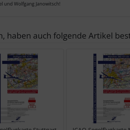
l und Wolfgang Janowitsch!
, haben auch folgende Artikel beste
te zu den einzelnen Artikeln.
elflugkarte Stuttgart
ICAO-Segelflugkarte