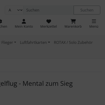
Suchen
chen
Mein Konto
Merkzettel
Warenkorb
Menü
 Flieger
Luftfahrtkarten
ROTAX / Solo Zubehör
 navigieren. Zum Vergrößern klicken Sie auf das Bild.
lflug - Mental zum Sieg