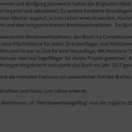
el und Wolfgang Janowitsch haben die Brigliadori-Bibel li
n ergänzt und aktualisiert. Es vereint fundierte Grundlagen,
n Meister ergänzt, ja zum Leben erweckt werden. Hochinte
b und den fortgeschrittenen Wettbewerbspiloten. Ein Buch,
talienischen Wettbewerbspiloten, das Buch "La Competizione 
 neue Pflichtlektüre für jeden Streckenflieger und Wettbewe
riffen und so war es Zeit für eine Neuauflage. Mit Hermann
en wir zwei top Segelflieger für dieses Projekt gewinnen. 
ahrungen eingebracht und damit das Buch ins Jahr 2017 ge
 sind die mentalen Faktoren ein wesentlicher Teil des Buche
, Grafiken und Fotos zum Leben erweckt.
 Reichmann, ist "Wettbewerbssegelflug" nun der logische Sch