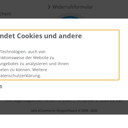
Widerrufsformular
chein
ndet Cookies und andere
ungen
Technologien, auch von
unktionsweise der Website zu
Angebotes zu analysieren und Ihnen
ieten zu können. Weitere
Datenschutzerklärung.
an
andkosten
. Die durchgestrichenen Preise entsprechen dem bisheri
Ülis Segelflugbedarf GmbH © 2026 | Template © 2026 by Karl
i
alla eCommerce Shopsoftware © 2006 -2026