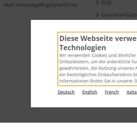
AGB
Mail: info@segelflugbedarf24.de
Geschenk-Guts
Kontakt
Diese Webseite verwe
Cookie Einstell
Technologien
Wir verwenden Cookies und ähnliche 
Drittanbietern, um die ordentliche F
gewährleisten, die Nutzung unseres 
ein bestmögliches Einkaufserlebnis b
Informationen finden Sie in unserer 
Deutsch
English
French
Itali
Alle Preise inkl. gesetzl. MwSt. zzgl.
Vers