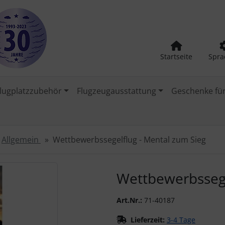
Startseite
Spra
lugplatzzubehör
Flugzeugausstattung
Geschenke für
Allgemein
Wettbewerbssegelflug - Mental zum Sieg
urück-" und "Vor-Button" nutzen, um zwischen den Bildern zu
Wettbewerbssege
Art.Nr.:
71-40187
Lieferzeit:
3-4 Tage