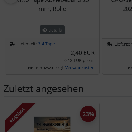
mm, Rolle
202
Details
Lieferzeit:
3-4 Tage
Lieferzei
2,40 EUR
0,12 EUR pro m
zzgl.
Versandkosten
inkl. 19 % MwSt.
in
Zuletzt angesehen
Es folgt ein Produktslider - navigieren Sie mit der Tab-Tas
Angebot
23%