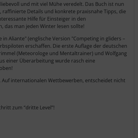
ebevoll und mit viel Mühe veredelt. Das Buch ist nun
 raffinierte Details und konkrete praxisnahe Tipps, die
ressante Hilfe für Einsteiger in den
 das man jeden Winter lesen sollte!
in Aliante" (englische Version "Competing in gliders –
rbspiloten erschaffen. Die erste Auflage der deutschen
 Trimmel (Meteorologe und Mentaltrainer) und Wolfgang
Aus einer Überarbeitung wurde rasch eine
hoben!
s. Auf internationalen Wettbewerben, entscheidet nicht
ritt zum “dritte Level”!