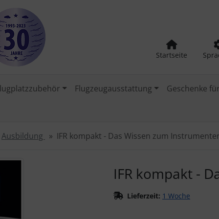
Startseite
Spra
lugplatzzubehör
Flugzeugausstattung
Geschenke für
Ausbildung
IFR kompakt - Das Wissen zum Instrumente
urück-" und "Vor-Button" nutzen, um zwischen den Bildern zu
IFR kompakt - D
Lieferzeit:
1 Woche