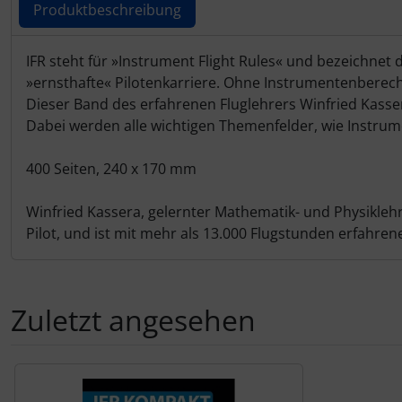
IMPACTFOAM
Personalisierte Produkte
Produktbeschreibung
Instrumente
Schlüsselanhänger
Produktbeschreibung
IFR steht für »Instrument Flight Rules« und bezeichnet da
»ernsthafte« Pilotenkarriere. Ohne Instrumentenberecht
Mückenputzer
Schmuck
Dieser Band des erfahrenen Fluglehrers Winfried Kasser
Dabei werden alle wichtigen Themenfelder, wie Instrumen
Navigation
Taschen
400 Seiten, 240 x 170 mm
Reifen, Schläuche und Co.
Thermikhüte
Winfried Kassera, gelernter Mathematik- und Physiklehrer
Sauerstoff, Gas und Feuer
3D Reliefkarten
Pilot, und ist mit mehr als 13.000 Flugstunden erfahren
Schläuche, Verbinder....
Zuletzt angesehen
Schrauben, Muttern & Co.
Es folgt ein Produktslider - navigieren Sie mit der Tab-Tas
Schutz und Pflege