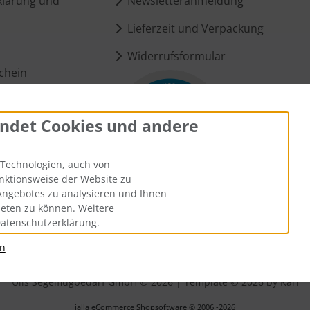
lärung und
Newsletteranmeldung
Lieferzeit und Verpackung
Widerrufsformular
chein
ndet Cookies und andere
ungen
Technologien, auch von
unktionsweise der Website zu
Angebotes zu analysieren und Ihnen
ieten zu können. Weitere
Datenschutzerklärung.
an
andkosten
. Die durchgestrichenen Preise entsprechen dem bisheri
Ülis Segelflugbedarf GmbH © 2026 | Template © 2026 by Karl
i
alla eCommerce Shopsoftware © 2006 -2026