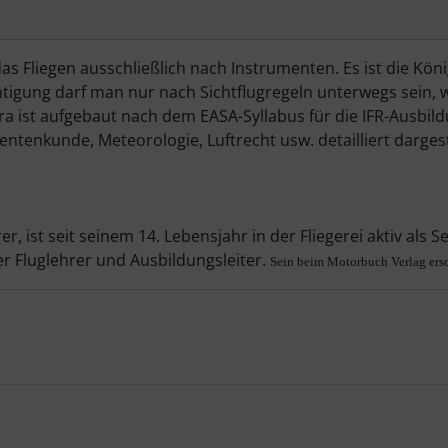
s Fliegen ausschließlich nach Instrumenten. Es ist die Königs
igung darf man nur nach Sichtflugregeln unterwegs sein, wa
a ist aufgebaut nach dem EASA-Syllabus für die IFR-Ausbild
tenkunde, Meteorologie, Luftrecht usw. detailliert dargest
, ist seit seinem 14. Lebensjahr in der Fliegerei aktiv als S
er Fluglehrer und Ausbildungsleiter.
Sein beim Motorbuch Verlag ersch
te zu den einzelnen Artikeln.