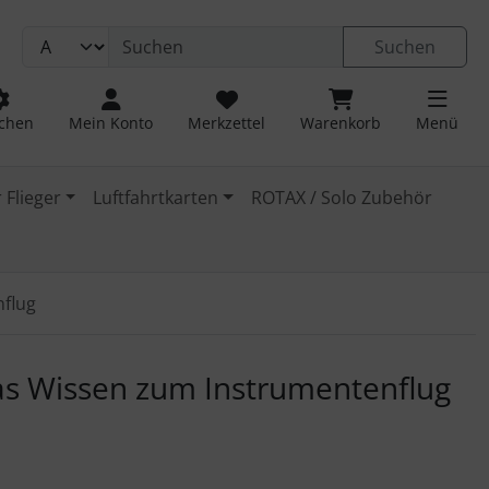
Suchen
chen
Mein Konto
Merkzettel
Warenkorb
Menü
 Flieger
Luftfahrtkarten
ROTAX / Solo Zubehör
nflug
 navigieren. Zum Vergrößern klicken Sie auf das Bild.
as Wissen zum Instrumentenflug