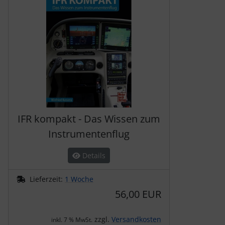
Schutztaschen Interieur
Tapes und Tuning
Transponder
Warn- und Schutzfolien
Sonstiges
IFR kompakt - Das Wissen zum
Instrumentenflug
Details
Lieferzeit:
1 Woche
56,00 EUR
zzgl.
Versandkosten
inkl. 7 % MwSt.