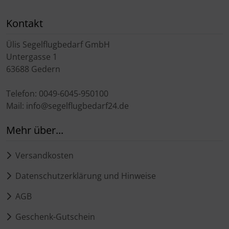
Schutztaschen Interieur
Kontakt
Tapes und Tuning
Ülis Segelflugbedarf GmbH
Untergasse 1
Transponder
63688 Gedern
Warn- und Schutzfolien
Telefon: 0049-6045-950100
Mail: info@segelflugbedarf24.de
Sonstiges
Mehr über...
Versandkosten
Datenschutzerklärung und Hinweise
AGB
Geschenk-Gutschein