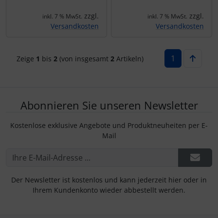
IMPACTFOAM
Personalisierte Produkte
zzgl.
zzgl.
inkl. 7 % MwSt.
inkl. 7 % MwSt.
Versandkosten
Versandkosten
Instrumente
Schlüsselanhänger
Mückenputzer
Schmuck
1
Zeige
1
bis
2
(von insgesamt
2
Artikeln)
Navigation
Taschen
Reifen, Schläuche und Co.
Thermikhüte
Abonnieren Sie unseren Newsletter
Kostenlose exklusive Angebote und Produktneuheiten per E-
Sauerstoff, Gas und Feuer
3D Reliefkarten
Mail
Schläuche, Verbinder....
Schrauben, Muttern & Co.
Der Newsletter ist kostenlos und kann jederzeit hier oder in
Ihrem Kundenkonto wieder abbestellt werden.
Schutz und Pflege