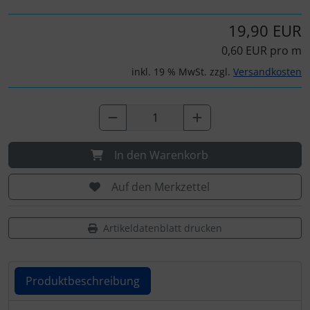
IMPACTFOAM
Personalisierte Produkte
19,90 EUR
Instrumente
Schlüsselanhänger
0,60 EUR pro m
inkl. 19 % MwSt. zzgl.
Versandkosten
Mückenputzer
Schmuck
Navigation
Taschen
Reifen, Schläuche und Co.
Thermikhüte
In den Warenkorb
Sauerstoff, Gas und Feuer
3D Reliefkarten
Auf den Merkzettel
Schläuche, Verbinder....
Artikeldatenblatt drucken
Schrauben, Muttern & Co.
Produktbeschreibung
Schutz und Pflege