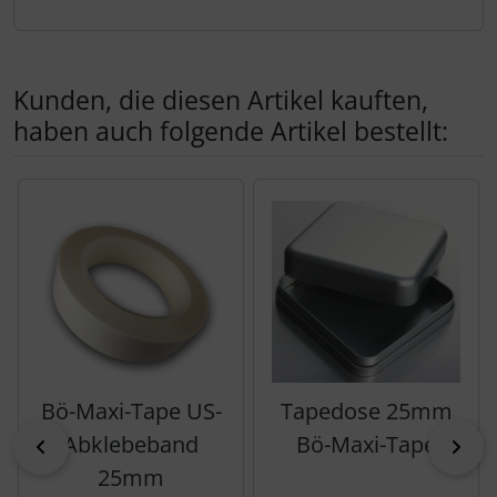
Kunden, die diesen Artikel kauften,
haben auch folgende Artikel bestellt:
Es folgt ein Produktslider - navigieren Sie mit der Tab-Tas
Bö-Maxi-Tape US-
Tapedose 25mm
Abklebeband
Bö-Maxi-Tape
zurück
vor
25mm