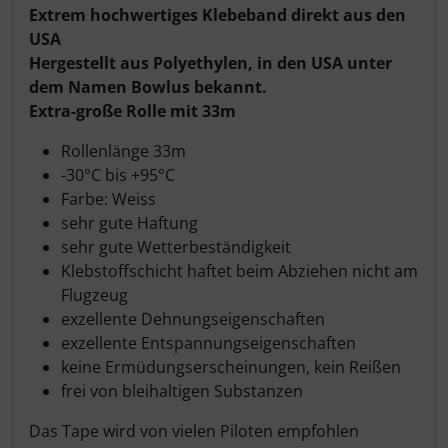
Produktbeschreibung
Extrem hochwertiges Klebeband direkt aus den
Schutztaschen Interieur
USA
Hergestellt aus Polyethylen, in den USA unter
Tapes und Tuning
dem Namen Bowlus bekannt.
Extra-große Rolle mit 33m
Transponder
Rollenlänge 33m
Warn- und Schutzfolien
-30°C bis +95°C
Farbe: Weiss
Sonstiges
sehr gute Haftung
sehr gute Wetterbeständigkeit
Klebstoffschicht haftet beim Abziehen nicht am
Flugzeug
exzellente Dehnungseigenschaften
exzellente Entspannungseigenschaften
keine Ermüdungserscheinungen, kein Reißen
frei von bleihaltigen Substanzen
Das Tape wird von vielen Piloten empfohlen