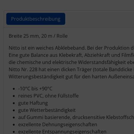
IMPACTFOAM
Personalisierte Produkte
Instrumente
Schlüsselanhänger
Produktbeschreibung
Mückenputzer
Schmuck
Produktbeschreibung
Breite 25 mm, 20 m / Rolle
Navigation
Taschen
Nitto ist ein weiches Abklebeband. Bei der Produktion
Eine gute Balance aus Klebekraft, Abziehkraft und Filmf
Reifen, Schläuche und Co.
Thermikhüte
die chemische und elektrische Widerstandsfähigkeit e
Nitto Nr. 228 hat einen dicken Träger (totale Banddicke
Witterungsbeständigkeit gut für den harten Außeneinsa
Sauerstoff, Gas und Feuer
3D Reliefkarten
-10°C bis +90°C
Schläuche, Verbinder....
reines PVC, ohne Füllstoffe
gute Haftung
Schrauben, Muttern & Co.
gute Wetterbeständigkeit
auf Gummi basierende, drucksensitive Klebstoffsch
Schutz und Pflege
exzellente Dehnungseigenschaften
exzellente Entspannungseigenschaften