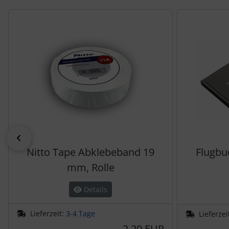
Es folgt ein Produktslider - navigieren Sie mit der Tab-Tas
zurück
Nitto Tape Abklebeband 19
Flugbu
mm, Rolle
Details
Lieferzeit:
3-4 Tage
Lieferzei
2,20 EUR