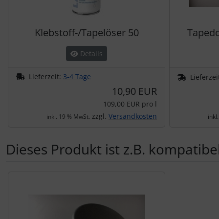
Klebstoff-/Tapelöser 50
Tapedo
Details
Lieferzeit:
3-4 Tage
Lieferzei
10,90 EUR
109,00 EUR pro l
zzgl.
Versandkosten
inkl. 19 % MwSt.
inkl
Dieses Produkt ist z.B. kompatibel
Es folgt ein Produktslider - navigieren Sie mit der Tab-Tas