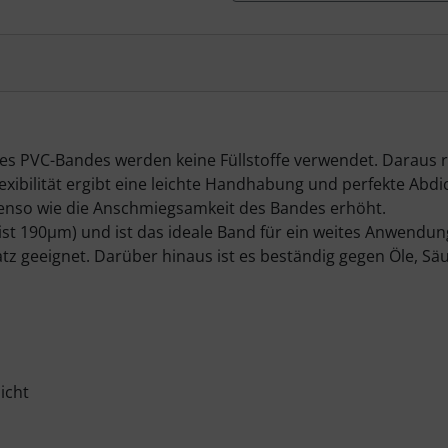
 des PVC-Bandes werden keine Füllstoffe verwendet. Daraus 
lexibilität ergibt eine leichte Handhabung und perfekte Abd
benso wie die Anschmiegsamkeit des Bandes erhöht.
 ist 190µm) und ist das ideale Band für ein weites Anwendun
tz geeignet. Darüber hinaus ist es beständig gegen Öle, Sä
icht