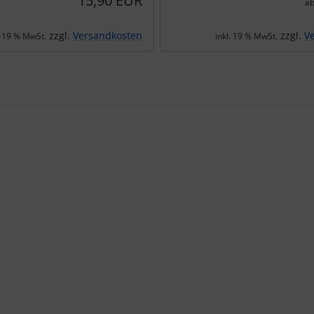
15,90 EUR
a
zzgl.
Versandkosten
zzgl.
V
. 19 % MwSt.
inkl. 19 % MwSt.
te zu den einzelnen Artikeln.