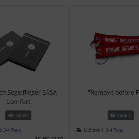
te zu den einzelnen Artikeln.
ch Segelflieger EASA
"Remove before Fl
Comfort
Details
Details
t:
3-4 Tage
Lieferzeit:
3-4 Tage