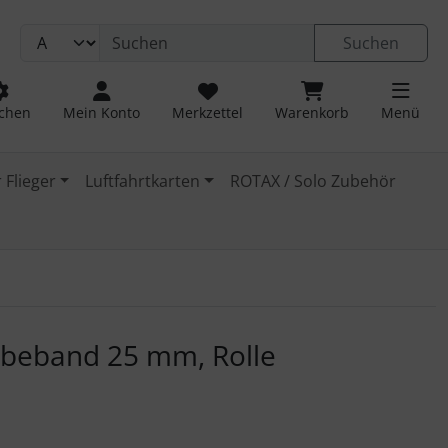
Suchen
chen
Mein Konto
Merkzettel
Warenkorb
Menü
 Flieger
Luftfahrtkarten
ROTAX / Solo Zubehör
 navigieren. Zum Vergrößern klicken Sie auf das Bild.
ebeband 25 mm, Rolle