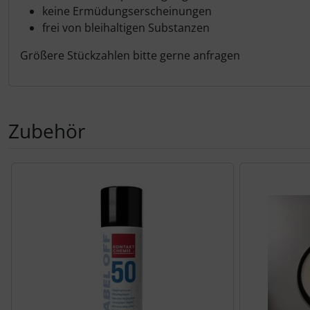
Schutztaschen Interieur
keine Ermüdungserscheinungen
frei von bleihaltigen Substanzen
Tapes und Tuning
Größere Stückzahlen bitte gerne anfragen
Transponder
Warn- und Schutzfolien
Zubehör
Sonstiges
Es folgt ein Produktslider - navigieren Sie mit der Tab-Tas