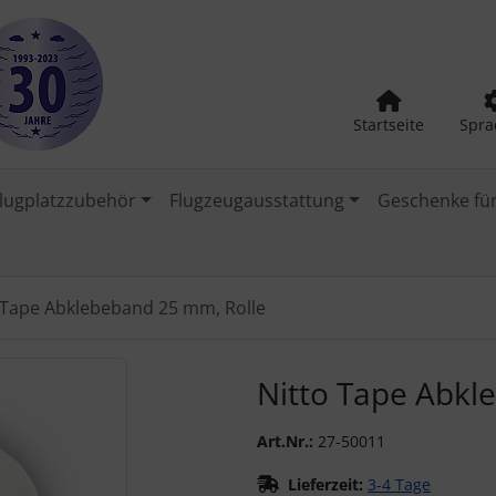
Startseite
Spra
lugplatzzubehör
Flugzeugausstattung
Geschenke für
 Tape Abklebeband 25 mm, Rolle
urück-" und "Vor-Button" nutzen, um zwischen den Bildern zu
Nitto Tape Abkl
Art.Nr.:
27-50011
Lieferzeit:
3-4 Tage