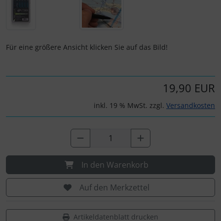
IMPACTFOAM
Personalisierte Produkte
Instrumente
Schlüsselanhänger
Für eine größere Ansicht klicken Sie auf das Bild!
Mückenputzer
Schmuck
Navigation
Taschen
19,90 EUR
Reifen, Schläuche und Co.
Thermikhüte
inkl. 19 % MwSt. zzgl.
Versandkosten
Sauerstoff, Gas und Feuer
3D Reliefkarten
Schläuche, Verbinder....
In den Warenkorb
Schrauben, Muttern & Co.
Auf den Merkzettel
Schutz und Pflege
Artikeldatenblatt drucken