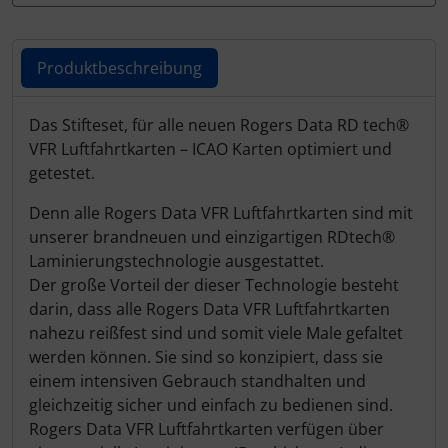
Schutztaschen Interieur
Tapes und Tuning
Produktbeschreibung
Transponder
Produktbeschreibung
Das Stifteset, für alle neuen Rogers Data RD tech®
VFR Luftfahrtkarten – ICAO Karten optimiert und
Warn- und Schutzfolien
getestet.
Denn alle Rogers Data VFR Luftfahrtkarten sind mit
Sonstiges
unserer brandneuen und einzigartigen RDtech®
Laminierungstechnologie ausgestattet.
Der große Vorteil der dieser Technologie besteht
darin, dass alle Rogers Data VFR Luftfahrtkarten
nahezu reißfest sind und somit viele Male gefaltet
werden können. Sie sind so konzipiert, dass sie
einem intensiven Gebrauch standhalten und
gleichzeitig sicher und einfach zu bedienen sind.
Rogers Data VFR Luftfahrtkarten verfügen über