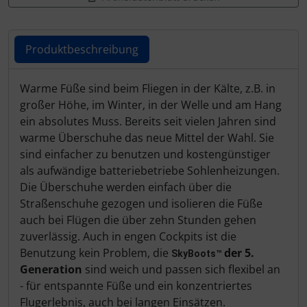
Schutztaschen Interieur
Tapes und Tuning
Produktbeschreibung
Transponder
Produktbeschreibung
Warme Füße sind beim Fliegen in der Kälte, z.B. in
großer Höhe, im Winter, in der Welle und am Hang
Warn- und Schutzfolien
ein absolutes Muss. Bereits seit vielen Jahren sind
warme Überschuhe das neue Mittel der Wahl. Sie
Sonstiges
sind einfacher zu benutzen und kostengünstiger
als aufwändige batteriebetriebe Sohlenheizungen.
Die Überschuhe werden einfach über die
Straßenschuhe gezogen und isolieren die Füße
auch bei Flügen die über zehn Stunden gehen
zuverlässig. Auch in engen Cockpits ist die
Benutzung kein Problem, die
der 5.
SkyBoots™
Generation
sind weich und passen sich flexibel an
- für entspannte Füße und ein konzentriertes
Flugerlebnis, auch bei langen Einsätzen.