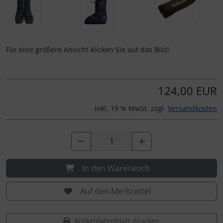
IMPACTFOAM
Personalisierte Produkte
Instrumente
Schlüsselanhänger
Für eine größere Ansicht klicken Sie auf das Bild!
Mückenputzer
Schmuck
Navigation
Taschen
124,00 EUR
Reifen, Schläuche und Co.
Thermikhüte
inkl. 19 % MwSt. zzgl.
Versandkosten
Sauerstoff, Gas und Feuer
3D Reliefkarten
Schläuche, Verbinder....
In den Warenkorb
Schrauben, Muttern & Co.
Auf den Merkzettel
Schutz und Pflege
Artikeldatenblatt drucken