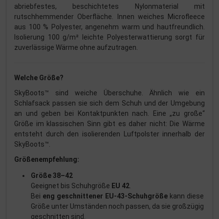
abriebfestes, beschichtetes Nylonmaterial mit
rutschhemmender Oberfläche. Innen weiches Microfleece
aus 100 % Polyester, angenehm warm und hautfreundlich.
Isolierung 100 g/m² leichte Polyesterwattierung sorgt für
zuverlässige Wärme ohne aufzutragen.
Welche Größe?
SkyBoots™ sind weiche Überschuhe. Ähnlich wie ein
Schlafsack passen sie sich dem Schuh und der Umgebung
an und geben bei Kontaktpunkten nach. Eine „zu große“
Größe im klassischen Sinn gibt es daher nicht: Die Wärme
entsteht durch den isolierenden Luftpolster innerhalb der
SkyBoots™.
Größenempfehlung:
Größe 38–42
Geeignet bis Schuhgröße
EU 42
.
Bei
eng geschnittener EU-43-Schuhgröße
kann diese
Größe unter Umständen noch passen, da sie großzügig
geschnitten sind.