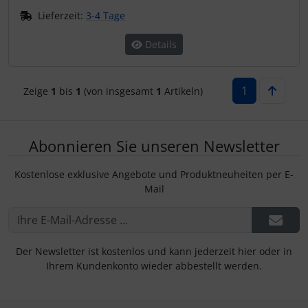
IMPACTFOAM
Personalisierte Produkte
Lieferzeit:
3-4 Tage
Instrumente
Schlüsselanhänger
Details
Mückenputzer
Schmuck
1
Zeige
1
bis
1
(von insgesamt
1
Artikeln)
Navigation
Taschen
Reifen, Schläuche und Co.
Thermikhüte
Abonnieren Sie unseren Newsletter
Kostenlose exklusive Angebote und Produktneuheiten per E-
Sauerstoff, Gas und Feuer
3D Reliefkarten
Mail
Schläuche, Verbinder....
Schrauben, Muttern & Co.
Der Newsletter ist kostenlos und kann jederzeit hier oder in
Ihrem Kundenkonto wieder abbestellt werden.
Schutz und Pflege