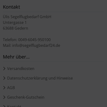
Schutztaschen Interieur
Kontakt
Tapes und Tuning
Ülis Segelflugbedarf GmbH
Untergasse 1
Transponder
63688 Gedern
Telefon: 0049-6045-950100
Warn- und Schutzfolien
Mail: info@segelflugbedarf24.de
Sonstiges
Mehr über...
Versandkosten
Datenschutzerklärung und Hinweise
AGB
Geschenk-Gutschein
Kontakt