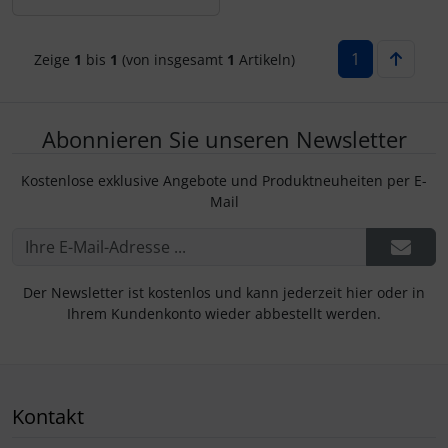
IMPACTFOAM
Personalisierte Produkte
Instrumente
Schlüsselanhänger
1
Zeige
1
bis
1
(von insgesamt
1
Artikeln)
Mückenputzer
Schmuck
Abonnieren Sie unseren Newsletter
Navigation
Taschen
Kostenlose exklusive Angebote und Produktneuheiten per E-
Mail
Reifen, Schläuche und Co.
Thermikhüte
Sauerstoff, Gas und Feuer
3D Reliefkarten
Der Newsletter ist kostenlos und kann jederzeit hier oder in
Schläuche, Verbinder....
Ihrem Kundenkonto wieder abbestellt werden.
Schrauben, Muttern & Co.
Schutz und Pflege
Kontakt