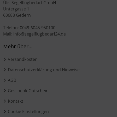
Ülis Segelflugbedarf GmbH
Schutztaschen Interieur
Untergasse 1
63688 Gedern
Tapes und Tuning
Telefon: 0049-6045-950100
Transponder
Mail: info@segelflugbedarf24.de
Warn- und Schutzfolien
Mehr über...
Sonstiges
Versandkosten
Datenschutzerklärung und Hinweise
AGB
Geschenk-Gutschein
Kontakt
Cookie Einstellungen