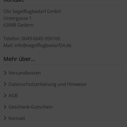
Schutztaschen Interieur
Ülis Segelflugbedarf GmbH
Untergasse 1
Tapes und Tuning
63688 Gedern
Transponder
Telefon: 0049-6045-950100
Mail: info@segelflugbedarf24.de
Warn- und Schutzfolien
Mehr über...
Sonstiges
Versandkosten
Datenschutzerklärung und Hinweise
AGB
Geschenk-Gutschein
Kontakt