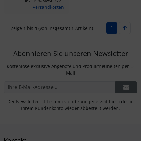
zzgl.
IMPACTFOAM
Personalisierte Produkte
inkl. 19 % MwSt.
Versandkosten
Instrumente
Schlüsselanhänger
1
Zeige
1
bis
1
(von insgesamt
1
Artikeln)
Mückenputzer
Schmuck
Navigation
Taschen
Abonnieren Sie unseren Newsletter
Reifen, Schläuche und Co.
Thermikhüte
Kostenlose exklusive Angebote und Produktneuheiten per E-
Mail
Sauerstoff, Gas und Feuer
3D Reliefkarten
Schläuche, Verbinder....
Der Newsletter ist kostenlos und kann jederzeit hier oder in
Ihrem Kundenkonto wieder abbestellt werden.
Schrauben, Muttern & Co.
Schutz und Pflege
Kontakt