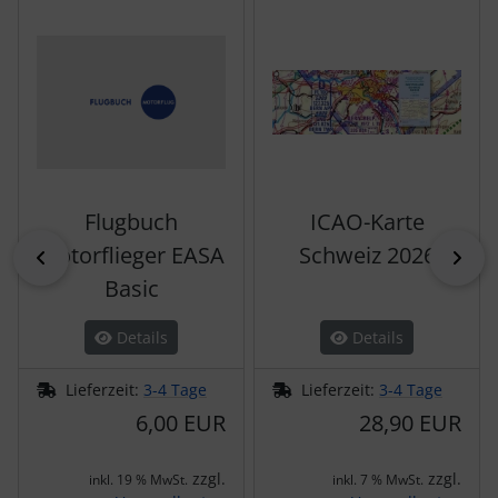
Flugbuch
ICAO-Karte
Motorflieger EASA
Schweiz 2026
zurück
vor
Basic
Details
Details
Lieferzeit:
3-4 Tage
Lieferzeit:
3-4 Tage
6,00 EUR
28,90 EUR
zzgl.
zzgl.
inkl. 19 % MwSt.
inkl. 7 % MwSt.