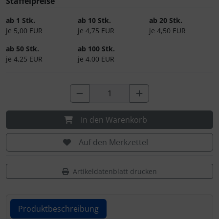
Staffelpreise
IMPACTFOAM
Personalisierte Produkte
ab 1 Stk.
ab 10 Stk.
ab 20 Stk.
Instrumente
Schlüsselanhänger
je 5,00 EUR
je 4,75 EUR
je 4,50 EUR
ab 50 Stk.
ab 100 Stk.
Mückenputzer
Schmuck
je 4,25 EUR
je 4,00 EUR
Navigation
Taschen
Reifen, Schläuche und Co.
Thermikhüte
In den Warenkorb
Sauerstoff, Gas und Feuer
3D Reliefkarten
Auf den Merkzettel
Schläuche, Verbinder....
Artikeldatenblatt drucken
Schrauben, Muttern & Co.
Schutz und Pflege
Produktbeschreibung