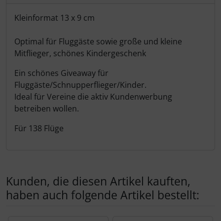
Schutztaschen Interieur
Produktbeschreibung
Kleinformat 13 x 9 cm
Tapes und Tuning
Optimal für Fluggäste sowie große und kleine
Mitflieger, schönes Kindergeschenk
Transponder
Ein schönes
Giveaway für
Warn- und Schutzfolien
Fluggäste/Schnupperflieger/Kin
​der.
Ideal für Vereine die aktiv Kundenwerbung
Sonstiges
betreiben wollen.
Für 138 Flüge
Kunden, die diesen Artikel kauften,
haben auch folgende Artikel bestellt:
Es folgt ein Produktslider - navigieren Sie mit der Tab-Tas